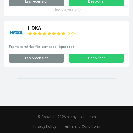
Läs recension
Besök här
*New players only
HOKA
Främsta märke för dämpade löparskor
Läs recension
Besök här
© Copyright 2026 bennysjolind.com
Privacy Policy
Terms and Conditions