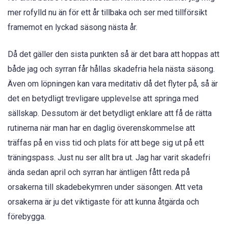
mer rofylld nu än för ett år tillbaka och ser med tillförsikt
framemot en lyckad säsong nästa år.
Då det gäller den sista punkten så är det bara att hoppas att
både jag och syrran får hållas skadefria hela nästa säsong.
Även om löpningen kan vara meditativ då det flyter på, så är
det en betydligt trevligare upplevelse att springa med
sällskap. Dessutom är det betydligt enklare att få de rätta
rutinerna när man har en daglig överenskommelse att
träffas på en viss tid och plats för att bege sig ut på ett
träningspass. Just nu ser allt bra ut. Jag har varit skadefri
ända sedan april och syrran har äntligen fått reda på
orsakerna till skadebekymren under säsongen. Att veta
orsakerna är ju det viktigaste för att kunna åtgärda och
förebygga.