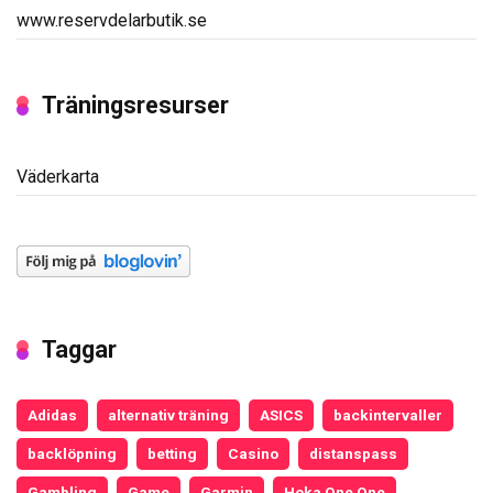
www.reservdelarbutik.se
Träningsresurser
Väderkarta
Taggar
Adidas
alternativ träning
ASICS
backintervaller
backlöpning
betting
Casino
distanspass
Gambling
Game
Garmin
Hoka One One