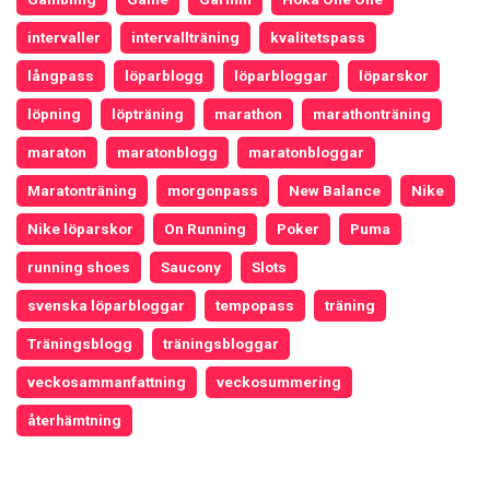
intervaller
intervallträning
kvalitetspass
långpass
löparblogg
löparbloggar
löparskor
löpning
löpträning
marathon
marathonträning
maraton
maratonblogg
maratonbloggar
Maratonträning
morgonpass
New Balance
Nike
Nike löparskor
On Running
Poker
Puma
running shoes
Saucony
Slots
svenska löparbloggar
tempopass
träning
Träningsblogg
träningsbloggar
veckosammanfattning
veckosummering
återhämtning