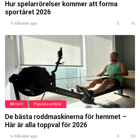
Hur spelarrörelser kommer att forma
sportåret 2026
5 månader ago
0
16
Allmänt
Populära artiklar
De bästa roddmaskinerna för hemmet –
Här är alla toppval för 2026
6 månader ago
0
24