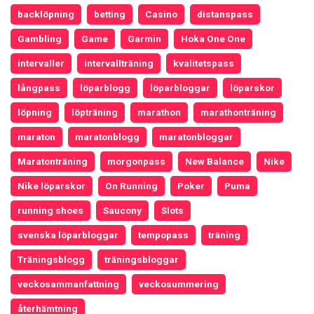
backlöpning
betting
Casino
distanspass
Gambling
Game
Garmin
Hoka One One
intervaller
intervallträning
kvalitetspass
långpass
löparblogg
löparbloggar
löparskor
löpning
löpträning
marathon
marathonträning
maraton
maratonblogg
maratonbloggar
Maratonträning
morgonpass
New Balance
Nike
Nike löparskor
On Running
Poker
Puma
running shoes
Saucony
Slots
svenska löparbloggar
tempopass
träning
Träningsblogg
träningsbloggar
veckosammanfattning
veckosummering
återhämtning