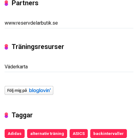
Partners
www.reservdelarbutik.se
Träningsresurser
Väderkarta
Taggar
Adidas
alternativ träning
ASICS
backintervaller