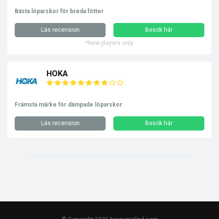
Bästa löparskor för breda fötter
Läs recension
Besök här
*New players only
HOKA
Främsta märke för dämpade löparskor
Läs recension
Besök här