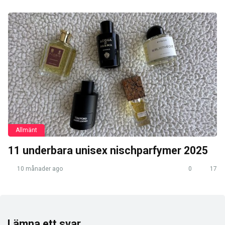
Allmänt
11 underbara unisex nischparfymer 2025
10 månader ago
0
17
Lämna ett svar