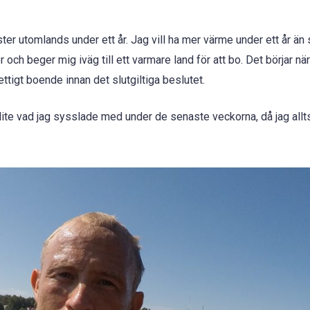
ter utomlands under ett år. Jag vill ha mer värme under ett år än
 och beger mig iväg till ett varmare land för att bo. Det börjar nä
vettigt boende innan det slutgiltiga beslutet.
 lite vad jag sysslade med under de senaste veckorna, då jag all