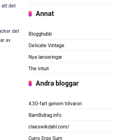
 att det
Annat
räcker det
Blogghubb
ar av
Delicate Vintage
Nya lanseringar
The Intuit
Andra bloggar
4:30-fart genom tillvaron
BarnBidrag.info
claeswikdahl.com/
Curro Ergo Sum