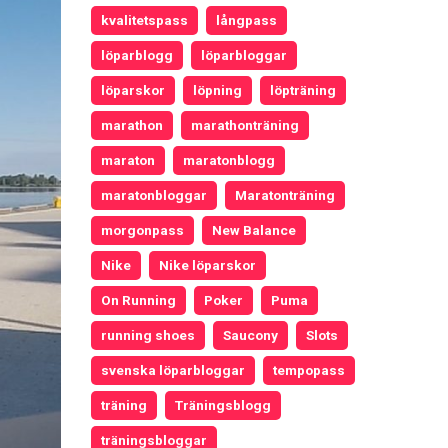
kvalitetspass
långpass
löparblogg
löparbloggar
löparskor
löpning
löpträning
marathon
marathonträning
maraton
maratonblogg
maratonbloggar
Maratonträning
morgonpass
New Balance
Nike
Nike löparskor
On Running
Poker
Puma
running shoes
Saucony
Slots
svenska löparbloggar
tempopass
träning
Träningsblogg
träningsbloggar