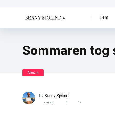
Hem
Sommaren tog sl
Allmänt
by
Benny Sjölind
7 år ago
0
14