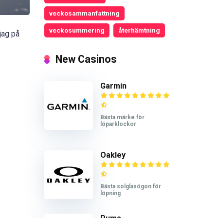
veckosammanfattning
veckosummering
återhämtning
jag på
New Casinos
Garmin
Bästa märke för
löparklockor
Oakley
Bästa solglasögon för
löpning