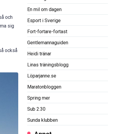
En mil om dagen
 så och
Esport i Sverige
rma sig
Fort-fortare-fortast
Gentlemannaguiden
tså också
Heidi tränar
Linas träningsblogg
Löparjanne.se
Maratonbloggen
Spring mer
Sub 2:30
Sunda klubben