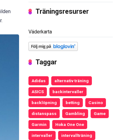
Träningsresurser
Bilden
r.
Väderkarta
Taggar
Adidas
alternativ träning
ASICS
backintervaller
backlöpning
betting
Casino
distanspass
Gambling
Game
Garmin
Hoka One One
intervaller
intervallträning