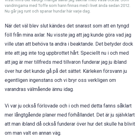
vandringarna med Toffe som hann finnas med i livet ända sedan 2012.
Nu går jag runt och spanar hundar här varje dag.
När det väl blev slut kändes det snarast som att en tyngd
föll från mina axlar. Nu visste jag att jag kunde göra vad jag
ville utan att behöva ta andra i beaktande. Det betyder dock
inte att jag inte tog uppbrottet hårt. Speciellt nu i och med
att jag är mer tillfreds med tillvaron funderar jag ju ibland
över hur det kunde gå på det sättet. Kärleken försvann ju
egentligen ingenstans och vi bryr oss verkligen om
varandras välmående ännu idag.
Vi var ju också förlovade och i och med detta fanns såklart
mer långtgående planer med förhållandet. Det är ju självklart
att man ibland då också funderar över hur det skulle ha blivit
om man valt en annan väg.