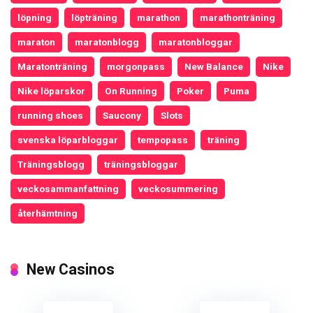
löpning
löpträning
marathon
marathonträning
maraton
maratonblogg
maratonbloggar
Maratonträning
morgonpass
New Balance
Nike
Nike löparskor
On Running
Poker
Puma
running shoes
Saucony
Slots
svenska löparbloggar
tempopass
träning
Träningsblogg
träningsbloggar
veckosammanfattning
veckosummering
återhämtning
New Casinos