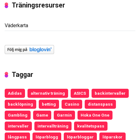
Träningsresurser
Väderkarta
Taggar
Adidas
alternativ träning
ASICS
backintervaller
backlöpning
betting
Casino
distanspass
Gambling
Game
Garmin
Hoka One One
intervaller
intervallträning
kvalitetspass
långpass
löparblogg
löparbloggar
löparskor