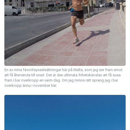
En av mina favoritsysselsättningar här på Malta, som jag ser fram emot
att få återvända till snart. Det är den ultimata frihetskänslan att få susa
fram i bar överkropp en varm dag. Om jag minns rätt sprang jag i bar
överkropp ännu i november här.