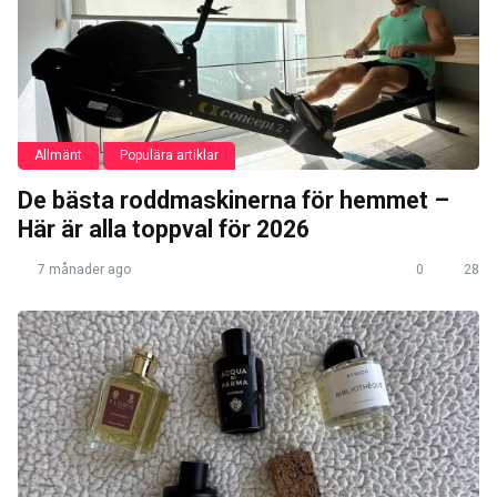
Allmänt
Populära artiklar
De bästa roddmaskinerna för hemmet –
Här är alla toppval för 2026
7 månader ago
0
28