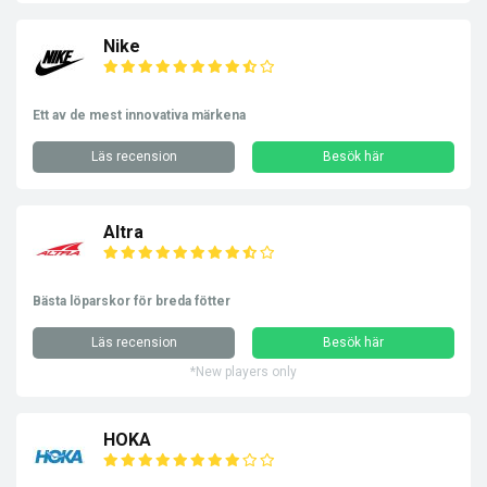
Nike
Ett av de mest innovativa märkena
Läs recension
Besök här
Altra
Bästa löparskor för breda fötter
Läs recension
Besök här
*New players only
HOKA