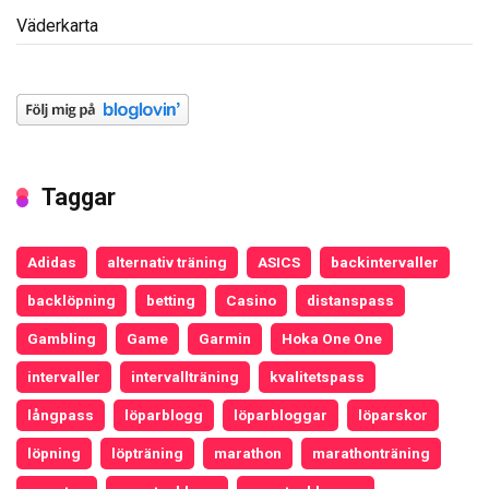
Väderkarta
Taggar
Adidas
alternativ träning
ASICS
backintervaller
backlöpning
betting
Casino
distanspass
Gambling
Game
Garmin
Hoka One One
intervaller
intervallträning
kvalitetspass
långpass
löparblogg
löparbloggar
löparskor
löpning
löpträning
marathon
marathonträning