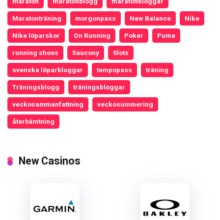
maraton
maratonblogg
maratonbloggar
Maratonträning
morgonpass
New Balance
Nike
Nike löparskor
On Running
Poker
Puma
running shoes
Saucony
Slots
svenska löparbloggar
tempopass
träning
Träningsblogg
träningsbloggar
veckosammanfattning
veckosummering
återhämtning
New Casinos