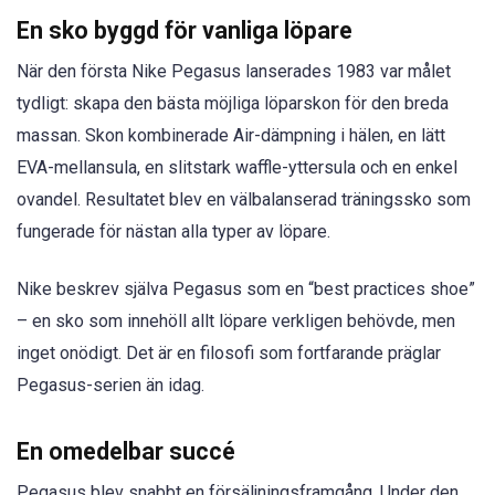
En sko byggd för vanliga löpare
När den första Nike Pegasus lanserades 1983 var målet
tydligt: skapa den bästa möjliga löparskon för den breda
massan. Skon kombinerade Air-dämpning i hälen, en lätt
EVA-mellansula, en slitstark waffle-yttersula och en enkel
ovandel. Resultatet blev en välbalanserad träningssko som
fungerade för nästan alla typer av löpare.
Nike beskrev själva Pegasus som en “best practices shoe”
– en sko som innehöll allt löpare verkligen behövde, men
inget onödigt. Det är en filosofi som fortfarande präglar
Pegasus-serien än idag.
En omedelbar succé
Pegasus blev snabbt en försäljningsframgång. Under den