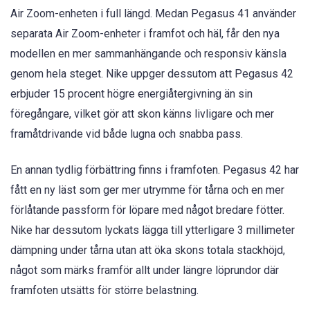
Air Zoom-enheten i full längd. Medan Pegasus 41 använder
separata Air Zoom-enheter i framfot och häl, får den nya
modellen en mer sammanhängande och responsiv känsla
genom hela steget. Nike uppger dessutom att Pegasus 42
erbjuder 15 procent högre energiåtergivning än sin
föregångare, vilket gör att skon känns livligare och mer
framåtdrivande vid både lugna och snabba pass.
En annan tydlig förbättring finns i framfoten. Pegasus 42 har
fått en ny läst som ger mer utrymme för tårna och en mer
förlåtande passform för löpare med något bredare fötter.
Nike har dessutom lyckats lägga till ytterligare 3 millimeter
dämpning under tårna utan att öka skons totala stackhöjd,
något som märks framför allt under längre löprundor där
framfoten utsätts för större belastning.