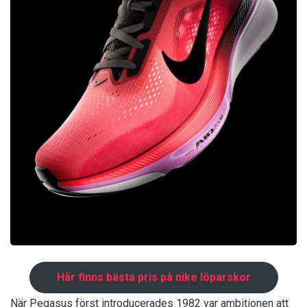
Här finns bästa pris på nike löparskor
När Pegasus först introducerades 1982 var ambitionen att