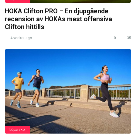
HOKA Clifton PRO – En djupgående
recension av HOKAs mest offensiva
Clifton hittills
4 veckor ago
0
35
Löparskor