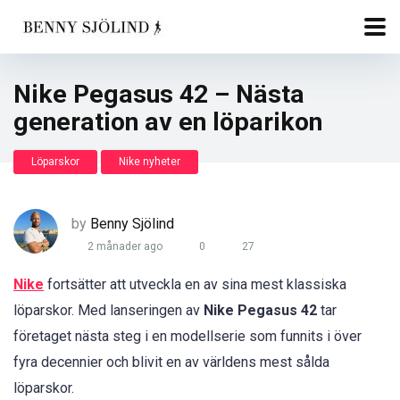
Nike Pegasus 42 – Nästa
generation av en löparikon
Löparskor
Nike nyheter
by
Benny Sjölind
2 månader ago
0
27
Nike
fortsätter att utveckla en av sina mest klassiska
löparskor. Med lanseringen av
Nike Pegasus 42
tar
företaget nästa steg i en modellserie som funnits i över
fyra decennier och blivit en av världens mest sålda
löparskor.