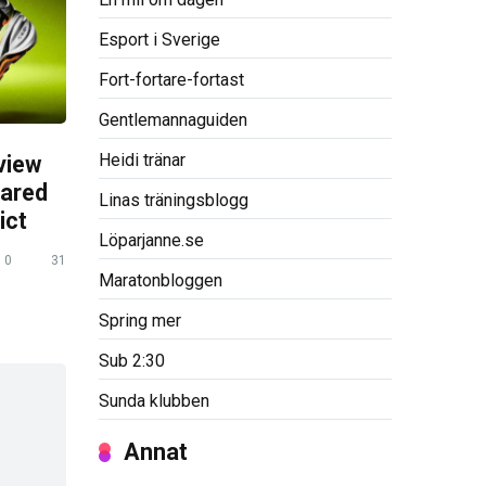
Esport i Sverige
Fort-fortare-fortast
Gentlemannaguiden
Heidi tränar
view
pared
Linas träningsblogg
ict
Löparjanne.se
0
31
Maratonbloggen
Spring mer
Sub 2:30
Sunda klubben
Annat