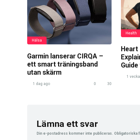
Health
Hälsa
Heart
Garmin lanserar CIRQA –
Expla
ett smart träningsband
Guide
utan skärm
1 vecka
1 dag ago
0
30
Lämna ett svar
Din e-postadress kommer inte publiceras.
Obligatoriska f