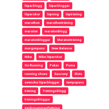
löparblogg
löparbloggar
löparskor
löpning
löpträning
marathon
marathonträning
maraton
maratonblogg
maratonbloggar
Maratonträning
morgonpass
New Balance
Nike
Nike löparskor
On Running
Poker
Puma
running shoes
Saucony
Slots
svenska löparbloggar
tempopass
träning
Träningsblogg
träningsbloggar
veckosammanfattning