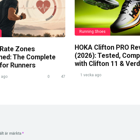
Running Shoes
HOKA Clifton PRO Re
 Rate Zones
(2026): Tested, Com
ined: The Complete
with Clifton 11 & Verd
 for Runners
1 vecka ago
 ago
0
47
ält är märkta
*