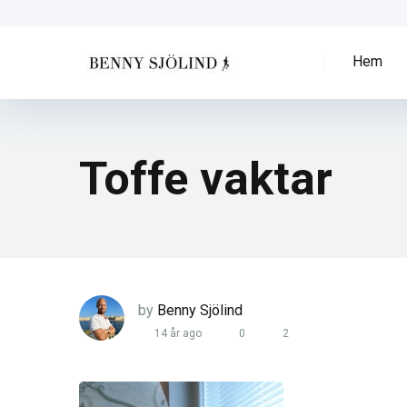
Hem
Toffe vaktar
by
Benny Sjölind
14 år ago
0
2