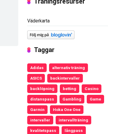
Träningsresurser
Väderkarta
Taggar
Adidas
alternativ träning
ASICS
backintervaller
backlöpning
betting
Casino
distanspass
Gambling
Game
Garmin
Hoka One One
intervaller
intervallträning
kvalitetspass
långpass