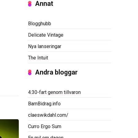
Annat
Blogghubb
Delicate Vintage
Nya lanseringar
The Intuit
Andra bloggar
4:30-fart genom tillvaron
BarnBidrag.info
claeswikdahl.com/
Curro Ergo Sum
En mil om dagen