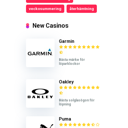
veckosummering
återhämtning
New Casinos
Garmin
Bästa märke för
löparklockor
Oakley
Bästa solglasögon för
löpning
Puma