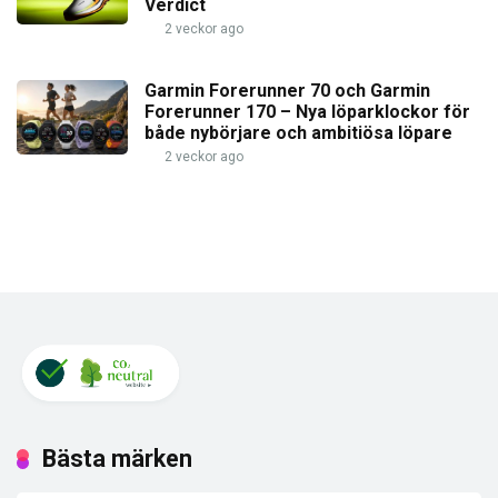
Verdict
2 veckor ago
Garmin Forerunner 70 och Garmin
Forerunner 170 – Nya löparklockor för
både nybörjare och ambitiösa löpare
2 veckor ago
Bästa märken