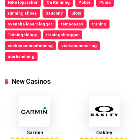
Nike löparskor
On Running
Poker
Puma
running shoes
Saucony
Slots
svenska löparbloggar
tempopass
träning
Träningsblogg
träningsbloggar
veckosammanfattning
veckosummering
återhämtning
New Casinos
Garmin
Oakley