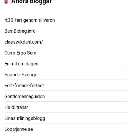
Andra bloggar
4:30-fart genom tillvaron
BarnBidrag.info
claeswikdahl.com/
Curro Ergo Sum
En mil om dagen
Esport i Sverige
Fort-fortare-fortast
Gentlemannaguiden
Heidi tränar
Linas träningsblogg
Löparjanne.se