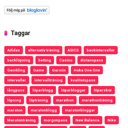
Taggar
Adidas
alternativ träning
ASICS
backintervaller
backlöpning
betting
Casino
distanspass
Gambling
Game
Garmin
Hoka One One
intervaller
intervallträning
kvalitetspass
långpass
löparblogg
löparbloggar
löparskor
löpning
löpträning
marathon
marathonträning
maraton
maratonblogg
maratonbloggar
Maratonträning
morgonpass
New Balance
Nike