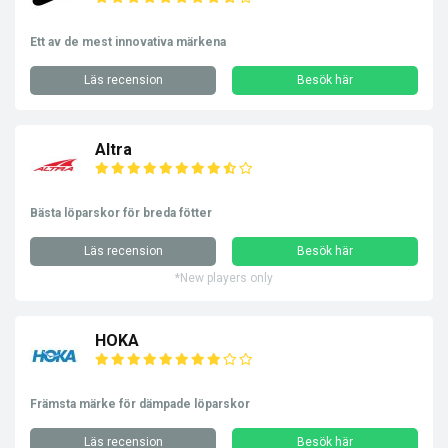
Ett av de mest innovativa märkena
Läs recension
Besök här
Altra
Bästa löparskor för breda fötter
Läs recension
Besök här
*New players only
HOKA
Främsta märke för dämpade löparskor
Läs recension
Besök här