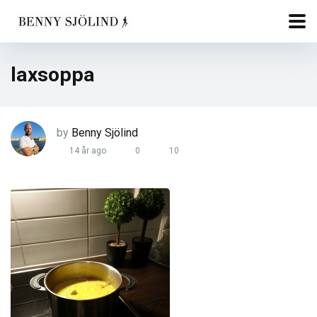
laxsoppa
by
Benny Sjölind
14 år ago
0
10