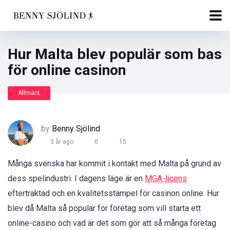
Hur Malta blev populär som bas
för online casinon
Allmänt
by
Benny Sjölind
3 år ago
0
15
Många svenska har kommit i kontakt med Malta på grund av
dess spelindustri. I dagens läge är en
MGA-licens
eftertraktad och en kvalitetsstämpel för casinon online. Hur
blev då Malta så populär för företag som vill starta ett
online-casino och vad är det som gör att så många företag