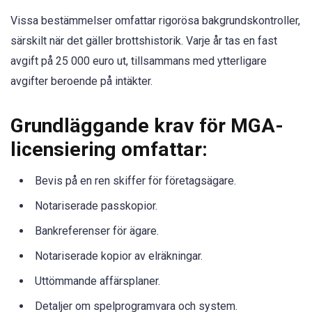
Vissa bestämmelser omfattar rigorösa bakgrundskontroller,
särskilt när det gäller brottshistorik. Varje år tas en fast
avgift på 25 000 euro ut, tillsammans med ytterligare
avgifter beroende på intäkter.
Grundläggande krav för MGA-
licensiering omfattar:
Bevis på en ren skiffer för företagsägare.
Notariserade passkopior.
Bankreferenser för ägare.
Notariserade kopior av elräkningar.
Uttömmande affärsplaner.
Detaljer om spelprogramvara och system.