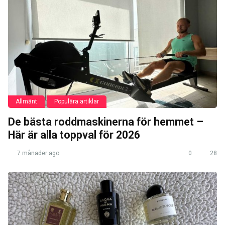
Allmänt
Populära artiklar
De bästa roddmaskinerna för hemmet –
Här är alla toppval för 2026
7 månader ago
0
28