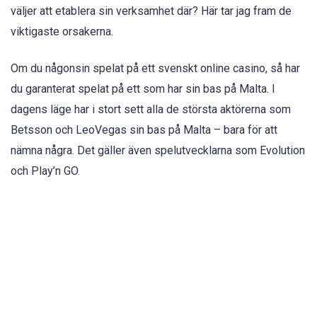
väljer att etablera sin verksamhet där? Här tar jag fram de
viktigaste orsakerna.
Om du någonsin spelat på ett svenskt online casino, så har
du garanterat spelat på ett som har sin bas på Malta. I
dagens läge har i stort sett alla de största aktörerna som
Betsson och LeoVegas sin bas på Malta – bara för att
nämna några. Det gäller även spelutvecklarna som Evolution
och Play’n GO.