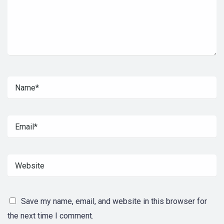
Save my name, email, and website in this browser for
the next time I comment.