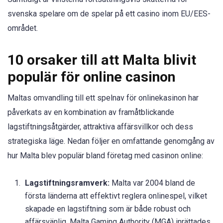
svenska spelare om de spelar på ett casino inom EU/EES-
området.
10 orsaker till att Malta blivit
populär för online casinon
Maltas omvandling till ett spelnav för onlinekasinon har
påverkats av en kombination av framåtblickande
lagstiftningsåtgärder, attraktiva affärsvillkor och dess
strategiska läge. Nedan följer en omfattande genomgång av
hur Malta blev populär bland företag med casinon online:
Lagstiftningsramverk:
Malta var 2004 bland de
första länderna att effektivt reglera onlinespel, vilket
skapade en lagstiftning som är både robust och
affärsvänlig. Malta Gaming Authority (MGA) inrättades