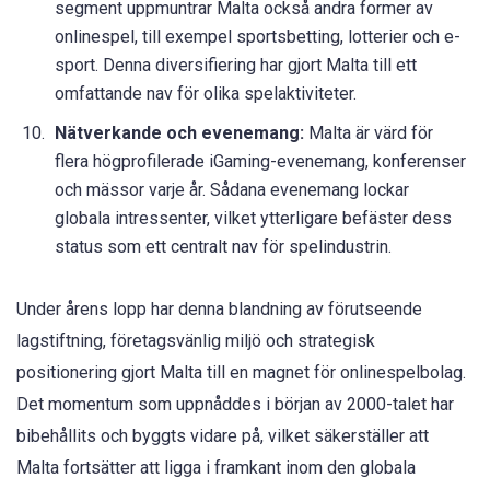
segment uppmuntrar Malta också andra former av
onlinespel, till exempel sportsbetting, lotterier och e-
sport. Denna diversifiering har gjort Malta till ett
omfattande nav för olika spelaktiviteter.
Nätverkande och evenemang:
Malta är värd för
flera högprofilerade iGaming-evenemang, konferenser
och mässor varje år. Sådana evenemang lockar
globala intressenter, vilket ytterligare befäster dess
status som ett centralt nav för spelindustrin.
Under årens lopp har denna blandning av förutseende
lagstiftning, företagsvänlig miljö och strategisk
positionering gjort Malta till en magnet för onlinespelbolag.
Det momentum som uppnåddes i början av 2000-talet har
bibehållits och byggts vidare på, vilket säkerställer att
Malta fortsätter att ligga i framkant inom den globala