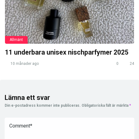
Allmänt
11 underbara unisex nischparfymer 2025
10 månader ago
0
24
Lämna ett svar
Din e-postadress kommer inte publiceras.
Obligatoriska fält är märkta
*