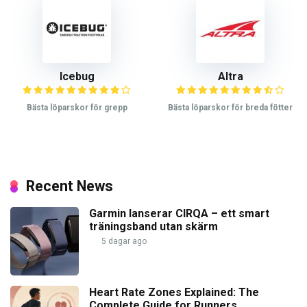
Icebug
Altra
Bästa löparskor för grepp
Bästa löparskor för breda fötter
Recent News
Garmin lanserar CIRQA – ett smart
träningsband utan skärm
5 dagar ago
Heart Rate Zones Explained: The
Complete Guide for Runners