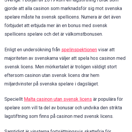
gjorde att alla casinon som marknadsför sig mot svenska
spelare måste ha svensk spellicens. Numera är det även
förbjudet att erbjuda mer än en bonus med svensk
spellicens spelare och det är välkomstbonusen.
Enligt en undersökning från
spelinspektionen
visar att
majoriteten av svenskarna väljer att spela hos casinon med
svensk licens. Men mörkertalet är troligen väldigt stort
eftersom casinon utan svensk licens drar hem
miljardvinster på svenska spelare i dagsläget.
Speciellt
Malta casinon utan svensk licens
är populära för
spelare som vill ta del av bonusar och undvika den strikta
lagstiftning som finns på casinon med svensk licens.
Samtidigt är vinsterna fortsättningsvis skattefria för