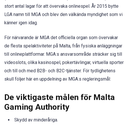
stort antal lagar för att övervaka onlinespel. År 2015 bytte
LGA namn till MGA och blev den välkända myndighet som vi
känner igen idag.
För närvarande är MGA det officiella organ som övervakar
de flesta spelaktiviteter på Malta, från fysiska anläggningar
till onlineplattformar. MGA:s ansvarsområde sträcker sig till
videoslots, olika kasinospel, pokertävlingar, virtuella sporter
och till och med B2B- och B2C-tjänster. För tydlighetens
skull följer här en uppdelning av MGA:s regleringsmål:
De viktigaste målen för Malta
Gaming Authority
Skydd av minderåriga.