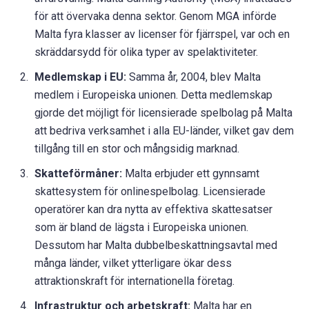
för att övervaka denna sektor. Genom MGA införde
Malta fyra klasser av licenser för fjärrspel, var och en
skräddarsydd för olika typer av spelaktiviteter.
Medlemskap i EU:
Samma år, 2004, blev Malta
medlem i Europeiska unionen. Detta medlemskap
gjorde det möjligt för licensierade spelbolag på Malta
att bedriva verksamhet i alla EU-länder, vilket gav dem
tillgång till en stor och mångsidig marknad.
Skatteförmåner:
Malta erbjuder ett gynnsamt
skattesystem för onlinespelbolag. Licensierade
operatörer kan dra nytta av effektiva skattesatser
som är bland de lägsta i Europeiska unionen.
Dessutom har Malta dubbelbeskattningsavtal med
många länder, vilket ytterligare ökar dess
attraktionskraft för internationella företag.
Infrastruktur och arbetskraft:
Malta har en