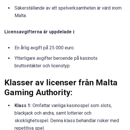
Säkerställande av att spelverksamheten är värd inom
Malta.
Licensavgifterna är uppdelade i:
En årlig avgift på 25 000 euro.
Ytterligare avgifter beroende på kasinots
bruttointäkter och licenstyp.
Klasser av licenser från Malta
Gaming Authority:
Klass 1:
Omfattar vanliga kasinospel som slots,
blackjack och andra, samt lotterier och
skicklighetsspel. Denna klass behandlar risker med
repetitiva spel.