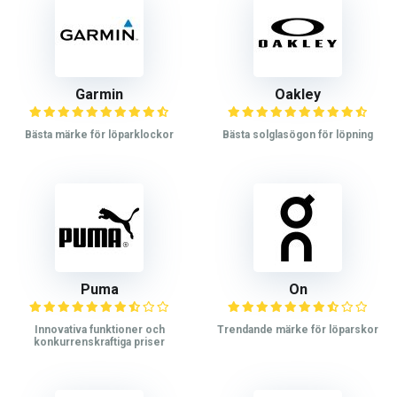
Garmin
Oakley
Bästa märke för löparklockor
Bästa solglasögon för löpning
Puma
On
Innovativa funktioner och
Trendande märke för löparskor
konkurrenskraftiga priser