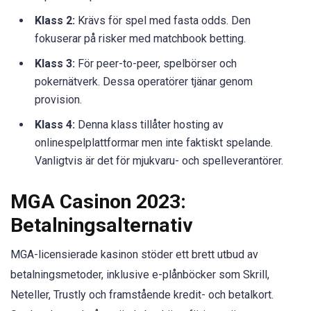
Klass 2:
Krävs för spel med fasta odds. Den
fokuserar på risker med matchbook betting.
Klass 3:
För peer-to-peer, spelbörser och
pokernätverk. Dessa operatörer tjänar genom
provision.
Klass 4:
Denna klass tillåter hosting av
onlinespelplattformar men inte faktiskt spelande.
Vanligtvis är det för mjukvaru- och spelleverantörer.
MGA Casinon 2023:
Betalningsalternativ
MGA-licensierade kasinon stöder ett brett utbud av
betalningsmetoder, inklusive e-plånböcker som Skrill,
Neteller, Trustly och framstående kredit- och betalkort.