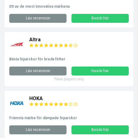
Ett av de mest innovativa märkena
Läs recension
Besök här
Altra
Bästa löparskor för breda fötter
Läs recension
Besök här
*New players only
HOKA
Främsta märke för dämpade löparskor
Läs recension
Besök här