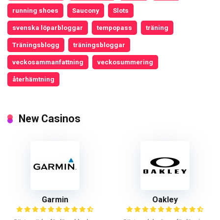
running shoes
Saucony
Slots
svenska löparbloggar
tempopass
träning
Träningsblogg
träningsbloggar
veckosammanfattning
veckosummering
återhämtning
New Casinos
Garmin
Oakley