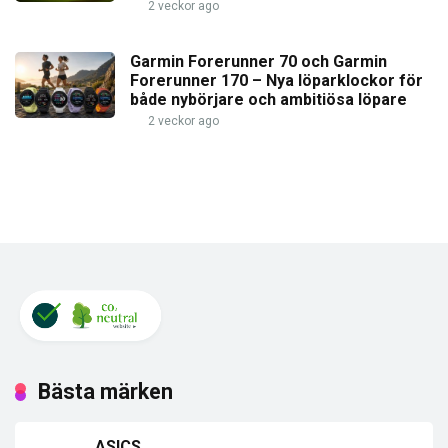
2 veckor ago
Garmin Forerunner 70 och Garmin
Forerunner 170 – Nya löparklockor för
både nybörjare och ambitiösa löpare
2 veckor ago
Bästa märken
ASICS