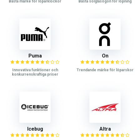
Bästa märke för löparklockor
Bästa solglasögon för löpning
Puma
On
Innovativa funktioner och
Trendande märke för löparskor
konkurrenskraftiga priser
Icebug
Altra