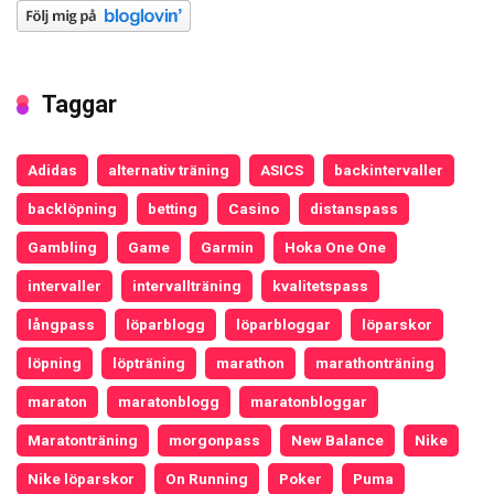
Taggar
Adidas
alternativ träning
ASICS
backintervaller
backlöpning
betting
Casino
distanspass
Gambling
Game
Garmin
Hoka One One
intervaller
intervallträning
kvalitetspass
långpass
löparblogg
löparbloggar
löparskor
löpning
löpträning
marathon
marathonträning
maraton
maratonblogg
maratonbloggar
Maratonträning
morgonpass
New Balance
Nike
Nike löparskor
On Running
Poker
Puma