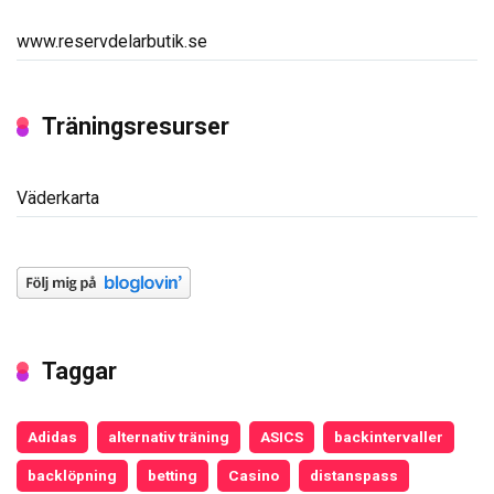
www.reservdelarbutik.se
Träningsresurser
Väderkarta
Taggar
Adidas
alternativ träning
ASICS
backintervaller
backlöpning
betting
Casino
distanspass