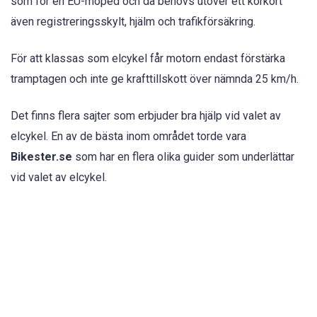
som för en EU-moped och då behövs utöver ett körkort
även registreringsskylt, hjälm och trafikförsäkring.
För att klassas som elcykel får motorn endast förstärka
tramptagen och inte ge krafttillskott över nämnda 25 km/h.
Det finns flera sajter som erbjuder bra hjälp vid valet av
elcykel. En av de bästa inom området torde vara
Bikester.se
som har en flera olika guider som underlättar
vid valet av elcykel.