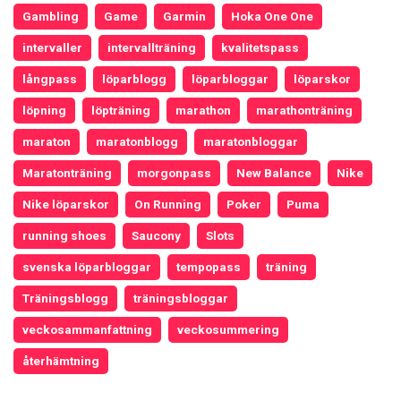
Gambling
Game
Garmin
Hoka One One
intervaller
intervallträning
kvalitetspass
långpass
löparblogg
löparbloggar
löparskor
löpning
löpträning
marathon
marathonträning
maraton
maratonblogg
maratonbloggar
Maratonträning
morgonpass
New Balance
Nike
Nike löparskor
On Running
Poker
Puma
running shoes
Saucony
Slots
svenska löparbloggar
tempopass
träning
Träningsblogg
träningsbloggar
veckosammanfattning
veckosummering
återhämtning