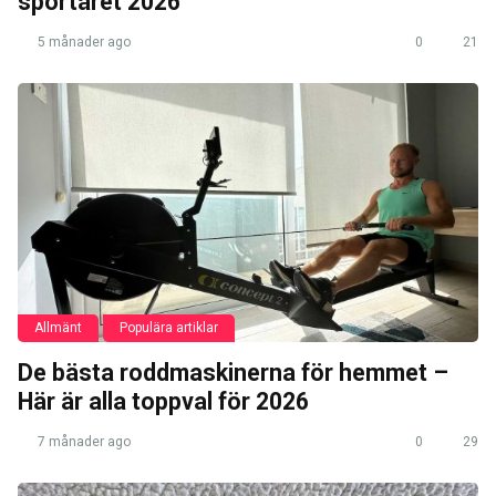
sportåret 2026
5 månader ago
0
21
Allmänt
Populära artiklar
De bästa roddmaskinerna för hemmet –
Här är alla toppval för 2026
7 månader ago
0
29