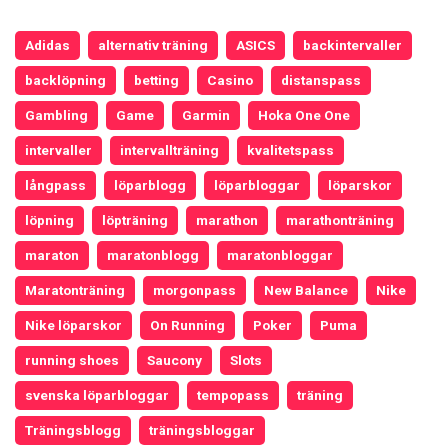
Adidas
alternativ träning
ASICS
backintervaller
backlöpning
betting
Casino
distanspass
Gambling
Game
Garmin
Hoka One One
intervaller
intervallträning
kvalitetspass
långpass
löparblogg
löparbloggar
löparskor
löpning
löpträning
marathon
marathonträning
maraton
maratonblogg
maratonbloggar
Maratonträning
morgonpass
New Balance
Nike
Nike löparskor
On Running
Poker
Puma
running shoes
Saucony
Slots
svenska löparbloggar
tempopass
träning
Träningsblogg
träningsbloggar