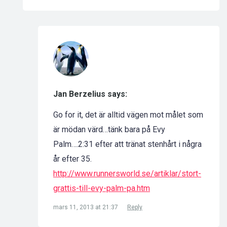
Jan Berzelius says:
Go for it, det är alltid vägen mot målet som
är mödan värd…tänk bara på Evy
Palm….2:31 efter att tränat stenhårt i några
år efter 35.
http://www.runnersworld.se/artiklar/stort-
grattis-till-evy-palm-pa.htm
mars 11, 2013 at 21:37
Reply