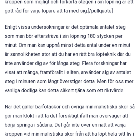
kroppen som möjligt och förkorta stegen i sin löpning är ett
gott råd för varje löpare att ta med sig.[/pullquote]
Enligt vissa undersökningar är det optimala antalet steg
som man bör eftersträva i sin löpning 180 stycken per
minut. Om man kan uppnå minst detta antal under en minut
är sannolikheten stor att du har en rätt bra löpteknik där du
inte använder dig av för långa steg. Flera forskningar har
visat att många, framförallt i eliten, använder sig av antalet
steg i minuten som långt överstiger detta. Men för oss mer
vanliga dödliga kan detta säkert tjäna som ett riktvärde.
När det gäller barfotaskor och övriga minimalistiska skor så
gör man klokt i att ta det försiktigt ifall man överväger att
börja springa i sådana. Det går inte över en natt att vänja
kroppen vid minimalistiska skor från att ha löpt hela sitt liv i