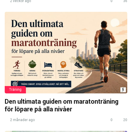
2 veckor ago
0
36
Träning
Den ultimata guiden om maratonträning
för löpare på alla nivåer
2 månader ago
0
20