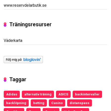
www.reservdelarbutik.se
Träningsresurser
Väderkarta
Taggar
Adidas
alternativ träning
ASICS
backintervaller
backlöpning
betting
Casino
distanspass