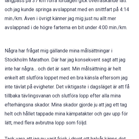
långpass på 37 km förra lördagen gick överraskande lätt
och jag kunde springa avslappnat med en snittfart på 4:14
min./km. Även i övrigt känner jag mig just nu allt mer
avslappnad i de högre farterna en bit under 4:00 min./km.
Några har frågat mig gällande mina målsättningar i
Stockholm Marathon. Där har jag konsekvent sagt att jag
inte har några… och det är sant. Min målsättning är helt
enkelt att slutföra loppet med en bra känsla eftersom jag
inte tävlat på evigheter. Det viktigaste i dagsläget är att få
tillbaka tävlingsvanan och slutföra lopp efter alla mina
efterhängsna skador. Mina skador gjorde ju att jag ett tag
helt och hållet tappade mina kämpatakter och gav upp för
lätt, med flera avbrutna lopp som följd.
Tack vare att jag nu varit frisk i drygt ett halvår känns det