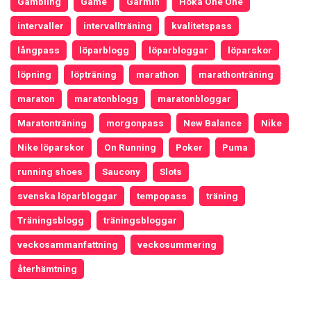
Gambling
Game
Garmin
Hoka One One
intervaller
intervallträning
kvalitetspass
långpass
löparblogg
löparbloggar
löparskor
löpning
löpträning
marathon
marathonträning
maraton
maratonblogg
maratonbloggar
Maratonträning
morgonpass
New Balance
Nike
Nike löparskor
On Running
Poker
Puma
running shoes
Saucony
Slots
svenska löparbloggar
tempopass
träning
Träningsblogg
träningsbloggar
veckosammanfattning
veckosummering
återhämtning