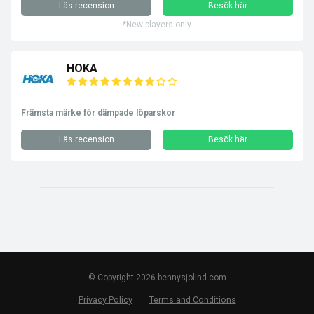
Läs recension
Besök här
*New players only
HOKA
Främsta märke för dämpade löparskor
Läs recension
Besök här
© Copyright 2026 bennysjolind.com
Privacy Policy
Terms and Conditions