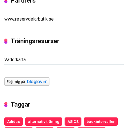
Partners
www.reservdelarbutik.se
Träningsresurser
Väderkarta
Taggar
Adidas
alternativ träning
ASICS
backintervaller