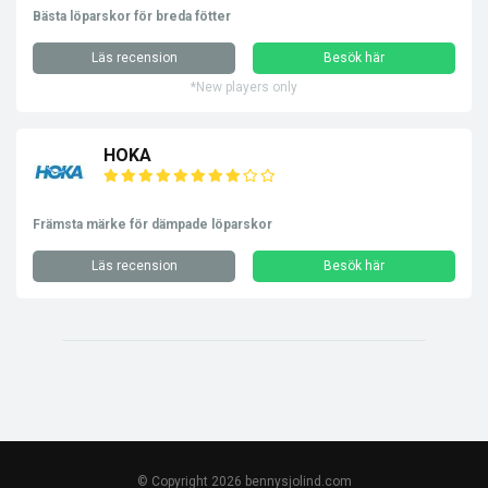
Bästa löparskor för breda fötter
Läs recension
Besök här
*New players only
HOKA
Främsta märke för dämpade löparskor
Läs recension
Besök här
© Copyright 2026 bennysjolind.com