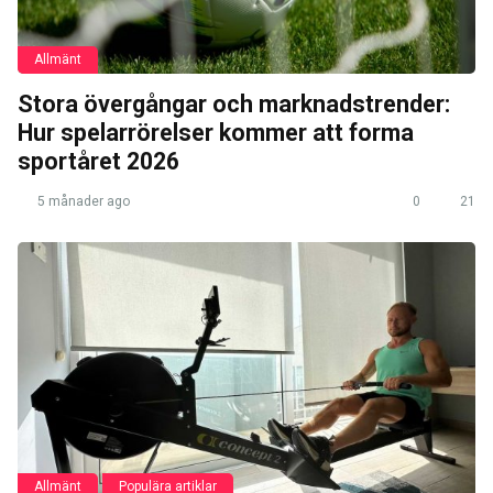
Allmänt
Stora övergångar och marknadstrender:
Hur spelarrörelser kommer att forma
sportåret 2026
5 månader ago
0
21
Allmänt
Populära artiklar