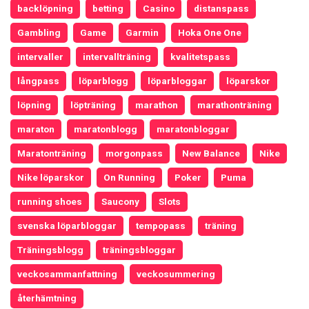
backlöpning
betting
Casino
distanspass
Gambling
Game
Garmin
Hoka One One
intervaller
intervallträning
kvalitetspass
långpass
löparblogg
löparbloggar
löparskor
löpning
löpträning
marathon
marathonträning
maraton
maratonblogg
maratonbloggar
Maratonträning
morgonpass
New Balance
Nike
Nike löparskor
On Running
Poker
Puma
running shoes
Saucony
Slots
svenska löparbloggar
tempopass
träning
Träningsblogg
träningsbloggar
veckosammanfattning
veckosummering
återhämtning