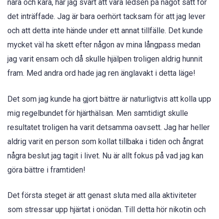
nära och kära, har jag svårt att vara ledsen på något sätt för
det inträffade. Jag är bara oerhört tacksam för att jag lever
och att detta inte hände under ett annat tillfälle. Det kunde
mycket väl ha skett efter någon av mina långpass medan
jag varit ensam och då skulle hjälpen troligen aldrig hunnit
fram. Med andra ord hade jag ren änglavakt i detta läge!
Det som jag kunde ha gjort bättre är naturligtvis att kolla upp
mig regelbundet för hjärthälsan. Men samtidigt skulle
resultatet troligen ha varit detsamma oavsett. Jag har heller
aldrig varit en person som kollat tillbaka i tiden och ångrat
några beslut jag tagit i livet. Nu är allt fokus på vad jag kan
göra bättre i framtiden!
Det första steget är att genast sluta med alla aktiviteter
som stressar upp hjärtat i onödan. Till detta hör nikotin och