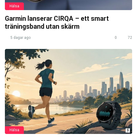
Hälsa
Garmin lanserar CIRQA – ett smart
träningsband utan skärm
5 dagar ago
0
72
Hälsa