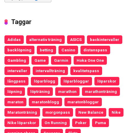
Taggar
Adidas
alternativ träning
ASICS
backintervaller
backlöpning
betting
Casino
distanspass
Gambling
Game
Garmin
Hoka One One
intervaller
intervallträning
kvalitetspass
långpass
löparblogg
löparbloggar
löparskor
löpning
löpträning
marathon
marathonträning
maraton
maratonblogg
maratonbloggar
Maratonträning
morgonpass
New Balance
Nike
Nike löparskor
On Running
Poker
Puma