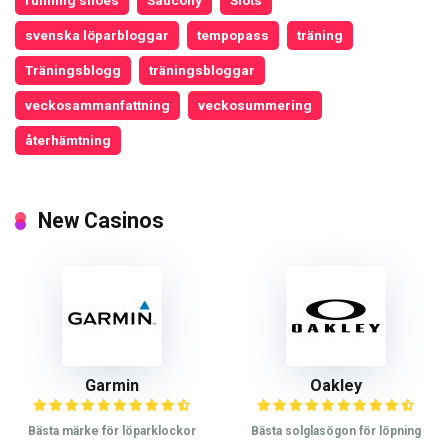
running shoes
Saucony
Slots
svenska löparbloggar
tempopass
träning
Träningsblogg
träningsbloggar
veckosammanfattning
veckosummering
återhämtning
New Casinos
Garmin
Oakley
Bästa märke för löparklockor
Bästa solglasögon för löpning