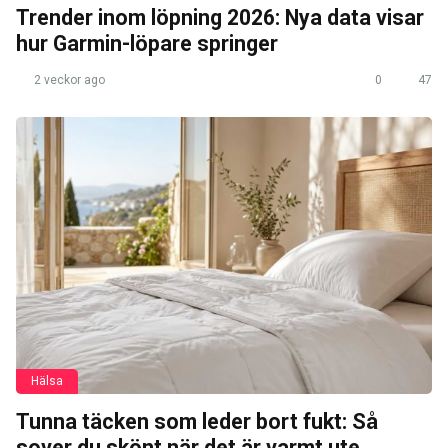
Trender inom löpning 2026: Nya data visar
hur Garmin-löpare springer
2 veckor ago
0
47
Hälsa
Tunna täcken som leder bort fukt: Så
sover du skönt när det är varmt ute