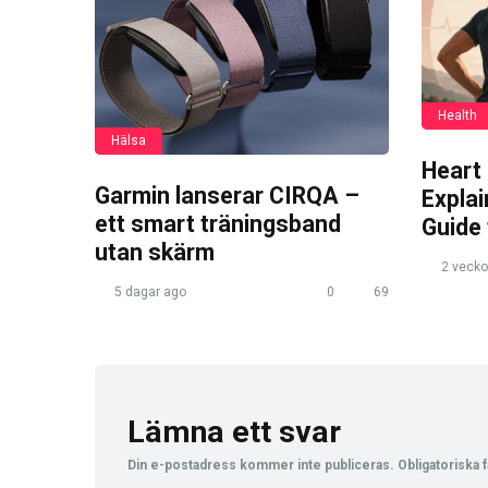
Health
Hälsa
Heart
Garmin lanserar CIRQA –
Expla
ett smart träningsband
Guide
utan skärm
2 vecko
5 dagar ago
0
69
Lämna ett svar
Din e-postadress kommer inte publiceras.
Obligatoriska f