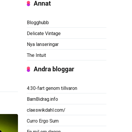
Annat
Blogghubb
Delicate Vintage
Nya lanseringar
The Intuit
Andra bloggar
4:30-fart genom tillvaron
BarnBidrag.info
claeswikdahl.com/
Curro Ergo Sum
En mil om dagen