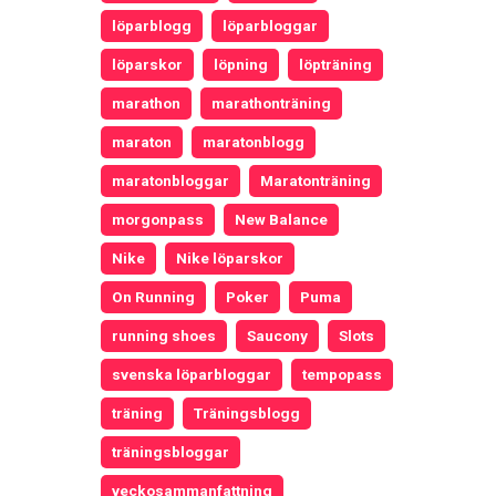
löparblogg
löparbloggar
löparskor
löpning
löpträning
marathon
marathonträning
maraton
maratonblogg
maratonbloggar
Maratonträning
morgonpass
New Balance
Nike
Nike löparskor
On Running
Poker
Puma
running shoes
Saucony
Slots
svenska löparbloggar
tempopass
träning
Träningsblogg
träningsbloggar
veckosammanfattning