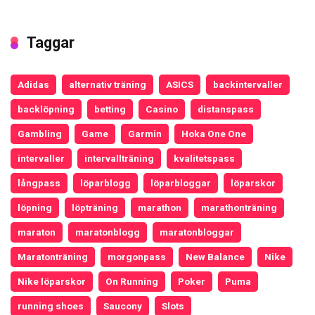
Taggar
Adidas
alternativ träning
ASICS
backintervaller
backlöpning
betting
Casino
distanspass
Gambling
Game
Garmin
Hoka One One
intervaller
intervallträning
kvalitetspass
långpass
löparblogg
löparbloggar
löparskor
löpning
löpträning
marathon
marathonträning
maraton
maratonblogg
maratonbloggar
Maratonträning
morgonpass
New Balance
Nike
Nike löparskor
On Running
Poker
Puma
running shoes
Saucony
Slots