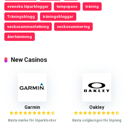
svenska löparbloggar
tempopass
träning
Träningsblogg
träningsbloggar
veckosammanfattning
veckosummering
återhämtning
New Casinos
Garmin
Oakley
Bästa märke för löparklockor
Bästa solglasögon för löpning