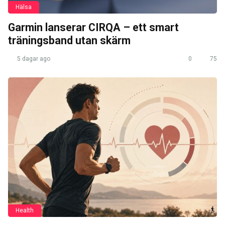
Hälsa
Garmin lanserar CIRQA – ett smart
träningsband utan skärm
5 dagar ago
0
75
Health