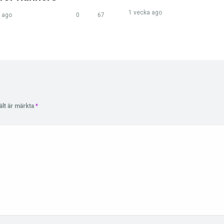
1 vecka ago
 ago
0
67
ält är märkta
*