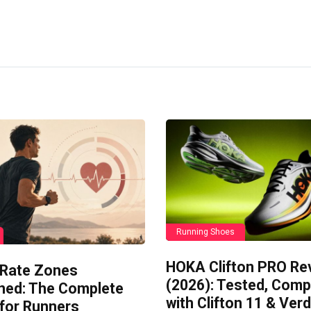
Running Shoes
HOKA Clifton PRO Re
 Rate Zones
(2026): Tested, Com
ined: The Complete
with Clifton 11 & Verd
 for Runners