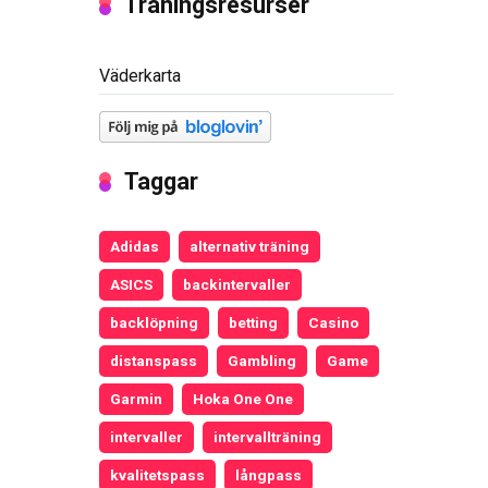
Träningsresurser
Väderkarta
Taggar
Adidas
alternativ träning
ASICS
backintervaller
backlöpning
betting
Casino
distanspass
Gambling
Game
Garmin
Hoka One One
intervaller
intervallträning
kvalitetspass
långpass