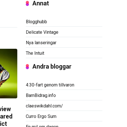
Annat
Blogghubb
Delicate Vintage
Nya lanseringar
The Intuit
Andra bloggar
4:30-fart genom tillvaron
BarnBidrag.info
claeswikdahl.com/
view
pared
Curro Ergo Sum
ict
En mil om dagen