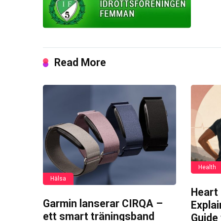
Read More
Health
Hälsa
Heart
Garmin lanserar CIRQA –
Expla
ett smart träningsband
Guide