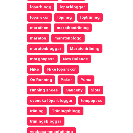
löparblogg
löparbloggar
löparskor
löpning
löpträning
marathon
marathonträning
maraton
maratonblogg
maratonbloggar
Maratonträning
morgonpass
New Balance
Nike
Nike löparskor
On Running
Poker
Puma
running shoes
Saucony
Slots
svenska löparbloggar
tempopass
träning
Träningsblogg
träningsbloggar
veckosammanfattning