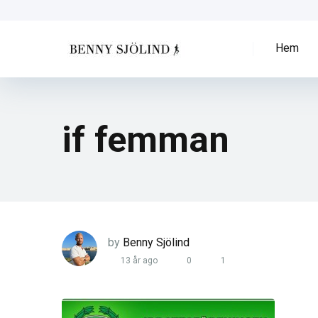
Hem
if femman
by
Benny Sjölind
13 år ago
0
1