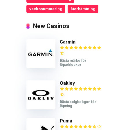
veckosummering
återhämtning
New Casinos
Garmin
Bästa märke för
löparklockor
Oakley
Bästa solglasögon för
löpning
Puma