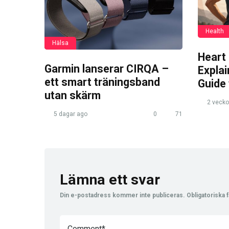
Health
Hälsa
Heart
Garmin lanserar CIRQA –
Expla
ett smart träningsband
Guide
utan skärm
2 vecko
5 dagar ago
0
71
Lämna ett svar
Din e-postadress kommer inte publiceras.
Obligatoriska f