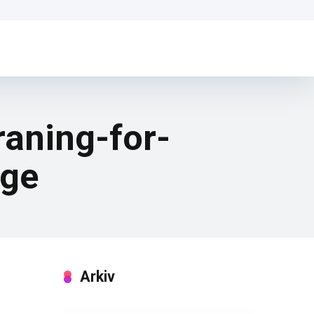
aning-for-
age
Arkiv