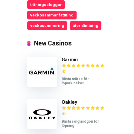
träningsbloggar
veckosammanfattning
veckosummering
återhämtning
New Casinos
Garmin
Bästa märke för
löparklockor
Oakley
Bästa solglasögon för
löpning