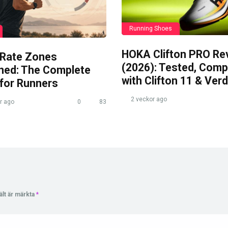
Running Shoes
HOKA Clifton PRO Re
 Rate Zones
(2026): Tested, Com
ined: The Complete
with Clifton 11 & Verd
 for Runners
2 veckor ago
r ago
0
83
ält är märkta
*