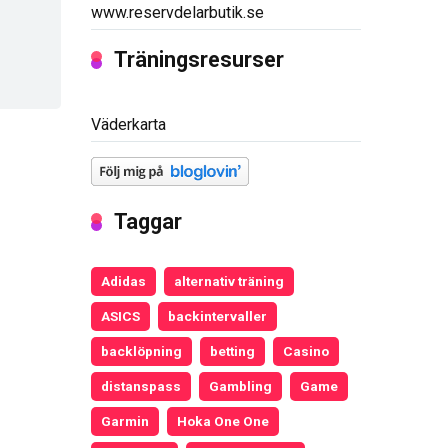
www.reservdelarbutik.se
Träningsresurser
Väderkarta
Taggar
Adidas
alternativ träning
ASICS
backintervaller
backlöpning
betting
Casino
distanspass
Gambling
Game
Garmin
Hoka One One