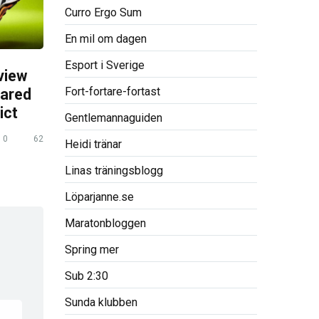
Curro Ergo Sum
En mil om dagen
Esport i Sverige
view
Fort-fortare-fortast
pared
ict
Gentlemannaguiden
0
62
Heidi tränar
Linas träningsblogg
Löparjanne.se
Maratonbloggen
Spring mer
Sub 2:30
Sunda klubben