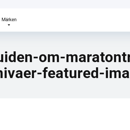
Märken
uiden-om-maratontr
nivaer-featured-im