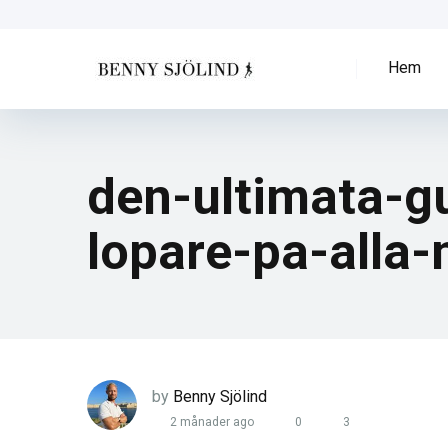
Hem
den-ultimata-g
lopare-pa-alla-
by
Benny Sjölind
2 månader ago
0
3