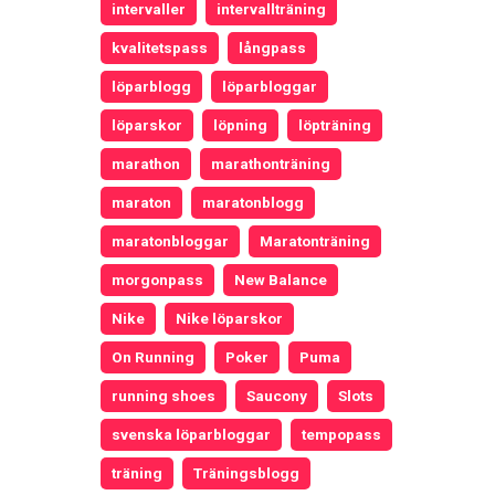
intervaller
intervallträning
kvalitetspass
långpass
löparblogg
löparbloggar
löparskor
löpning
löpträning
marathon
marathonträning
maraton
maratonblogg
maratonbloggar
Maratonträning
morgonpass
New Balance
Nike
Nike löparskor
On Running
Poker
Puma
running shoes
Saucony
Slots
svenska löparbloggar
tempopass
träning
Träningsblogg