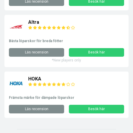
Läs recension
Besök här
Altra
Bästa löparskor för breda fötter
Läs recension
Besök här
*New players only
HOKA
Främsta märke för dämpade löparskor
Läs recension
Besök här