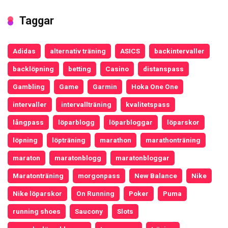
Taggar
Adidas
alternativ träning
ASICS
backintervaller
backlöpning
betting
Casino
distanspass
Gambling
Game
Garmin
Hoka One One
intervaller
intervallträning
kvalitetspass
långpass
löparblogg
löparbloggar
löparskor
löpning
löpträning
marathon
marathonträning
maraton
maratonblogg
maratonbloggar
Maratonträning
morgonpass
New Balance
Nike
Nike löparskor
On Running
Poker
Puma
running shoes
Saucony
Slots