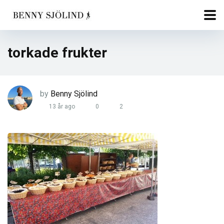
torkade frukter
by
Benny Sjölind
13 år ago
0
2