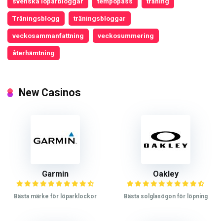
svenska löparbloggar
tempopass
träning
Träningsblogg
träningsbloggar
veckosammanfattning
veckosummering
återhämtning
New Casinos
Garmin
Oakley
Bästa märke för löparklockor
Bästa solglasögon för löpning