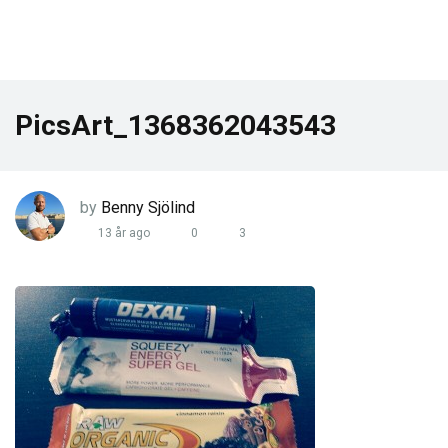
PicsArt_1368362043543
by
Benny Sjölind
13 år ago
0
3