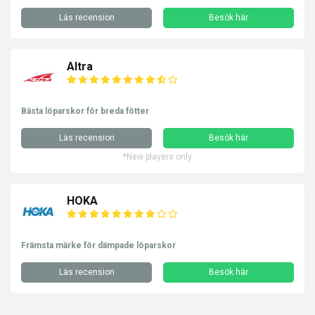
Läs recension
Besök här
Altra
Bästa löparskor för breda fötter
Läs recension
Besök här
*New players only
HOKA
Främsta märke för dämpade löparskor
Läs recension
Besök här