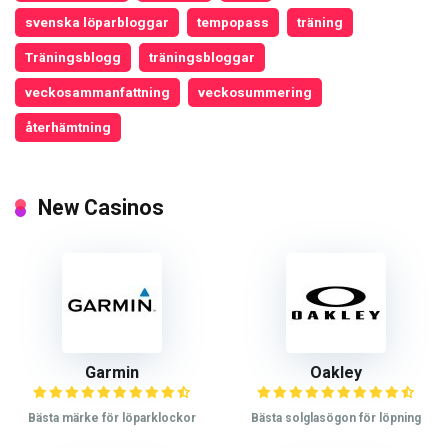
svenska löparbloggar
tempopass
träning
Träningsblogg
träningsbloggar
veckosammanfattning
veckosummering
återhämtning
New Casinos
Garmin
Oakley
Bästa märke för löparklockor
Bästa solglasögon för löpning