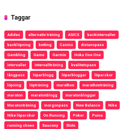
Taggar
Adidas
alternativ träning
ASICS
backintervaller
backlöpning
betting
Casino
distanspass
Gambling
Game
Garmin
Hoka One One
intervaller
intervallträning
kvalitetspass
långpass
löparblogg
löparbloggar
löparskor
löpning
löpträning
marathon
marathonträning
maraton
maratonblogg
maratonbloggar
Maratonträning
morgonpass
New Balance
Nike
Nike löparskor
On Running
Poker
Puma
running shoes
Saucony
Slots