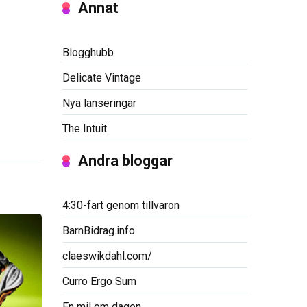
Annat
Blogghubb
Delicate Vintage
Nya lanseringar
The Intuit
Andra bloggar
4:30-fart genom tillvaron
BarnBidrag.info
claeswikdahl.com/
Curro Ergo Sum
En mil om dagen