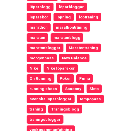
löparblogg
löparbloggar
löparskor
löpning
löpträning
marathon
marathonträning
maraton
maratonblogg
maratonbloggar
Maratonträning
morgonpass
New Balance
Nike
Nike löparskor
On Running
Poker
Puma
running shoes
Saucony
Slots
svenska löparbloggar
tempopass
träning
Träningsblogg
träningsbloggar
veckosammanfattning