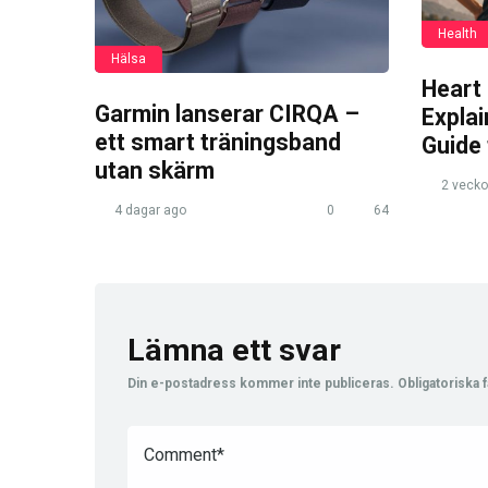
Health
Hälsa
Heart
Garmin lanserar CIRQA –
Expla
ett smart träningsband
Guide
utan skärm
2 vecko
4 dagar ago
0
64
Lämna ett svar
Din e-postadress kommer inte publiceras.
Obligatoriska f