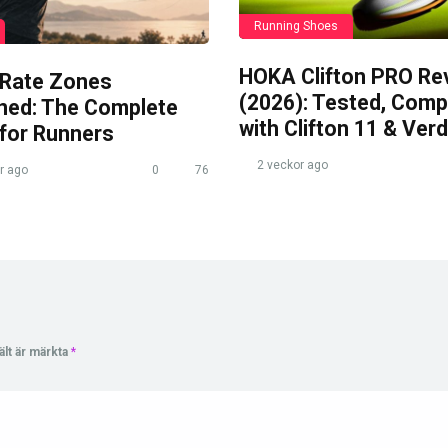
Running Shoes
HOKA Clifton PRO Re
 Rate Zones
(2026): Tested, Com
ined: The Complete
with Clifton 11 & Verd
 for Runners
2 veckor ago
r ago
0
76
ält är märkta
*