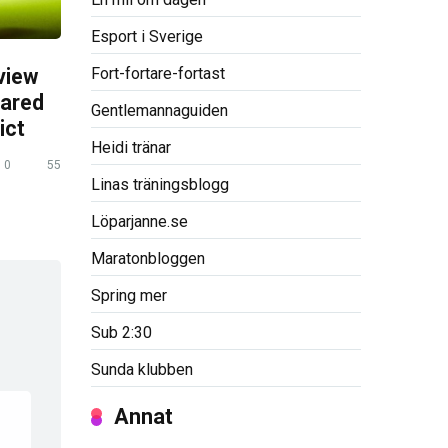
Esport i Sverige
Fort-fortare-fortast
view
pared
Gentlemannaguiden
ict
Heidi tränar
0
55
Linas träningsblogg
Löparjanne.se
Maratonbloggen
Spring mer
Sub 2:30
Sunda klubben
Annat