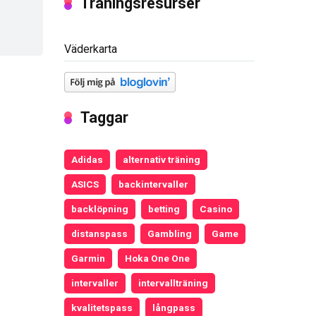
Träningsresurser
Väderkarta
Taggar
Adidas
alternativ träning
ASICS
backintervaller
backlöpning
betting
Casino
distanspass
Gambling
Game
Garmin
Hoka One One
intervaller
intervallträning
kvalitetspass
långpass