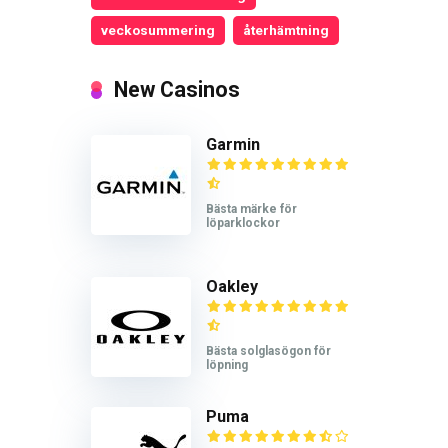
veckosummering
återhämtning
New Casinos
Garmin
Bästa märke för
löparklockor
Oakley
Bästa solglasögon för
löpning
Puma