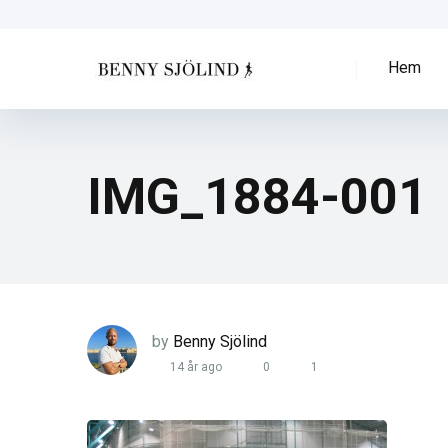
Hem
IMG_1884-001
by
Benny Sjölind
14 år ago
0
1