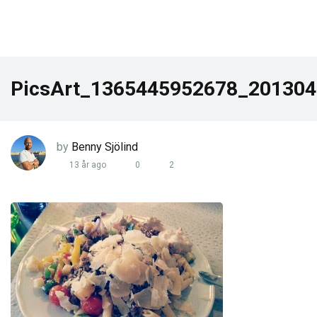
PicsArt_1365445952678_20130
by
Benny Sjölind
13 år ago
0
2