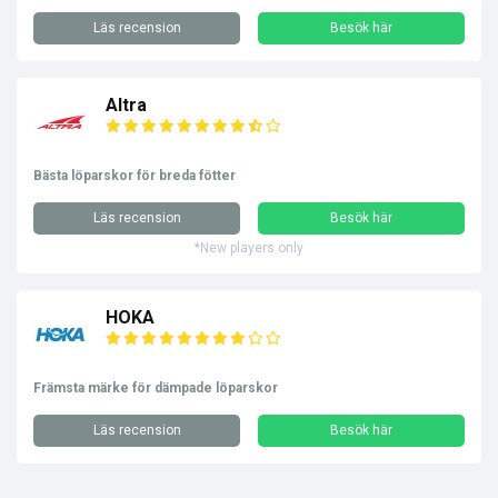
Läs recension
Besök här
Altra
Bästa löparskor för breda fötter
Läs recension
Besök här
*New players only
HOKA
Främsta märke för dämpade löparskor
Läs recension
Besök här