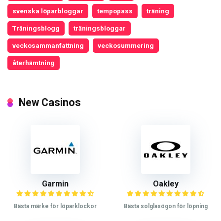
svenska löparbloggar
tempopass
träning
Träningsblogg
träningsbloggar
veckosammanfattning
veckosummering
återhämtning
New Casinos
Garmin
Oakley
Bästa märke för löparklockor
Bästa solglasögon för löpning