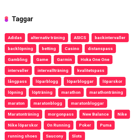
Taggar
Adidas
alternativ träning
ASICS
backintervaller
backlöpning
betting
Casino
distanspass
Gambling
Game
Garmin
Hoka One One
intervaller
intervallträning
kvalitetspass
långpass
löparblogg
löparbloggar
löparskor
löpning
löpträning
marathon
marathonträning
maraton
maratonblogg
maratonbloggar
Maratonträning
morgonpass
New Balance
Nike
Nike löparskor
On Running
Poker
Puma
running shoes
Saucony
Slots