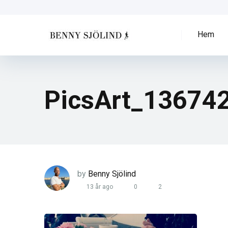
Hem
PicsArt_13674
by
Benny Sjölind
13 år ago
0
2