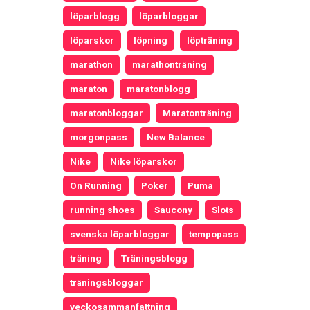
löparblogg
löparbloggar
löparskor
löpning
löpträning
marathon
marathonträning
maraton
maratonblogg
maratonbloggar
Maratonträning
morgonpass
New Balance
Nike
Nike löparskor
On Running
Poker
Puma
running shoes
Saucony
Slots
svenska löparbloggar
tempopass
träning
Träningsblogg
träningsbloggar
veckosammanfattning