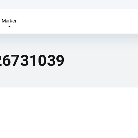
Märken
26731039