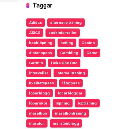
Taggar
Adidas
alternativ träning
ASICS
backintervaller
backlöpning
betting
Casino
distanspass
Gambling
Game
Garmin
Hoka One One
intervaller
intervallträning
kvalitetspass
långpass
löparblogg
löparbloggar
löparskor
löpning
löpträning
marathon
marathonträning
maraton
maratonblogg