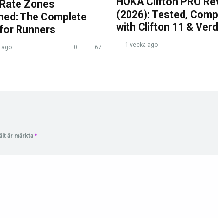
HOKA Clifton PRO Re
 Rate Zones
(2026): Tested, Com
ined: The Complete
with Clifton 11 & Verd
 for Runners
1 vecka ago
 ago
0
67
ält är märkta
*