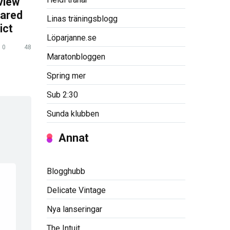
view
pared
Linas träningsblogg
ict
Löparjanne.se
0
48
Maratonbloggen
Spring mer
Sub 2:30
Sunda klubben
Annat
Blogghubb
Delicate Vintage
Nya lanseringar
The Intuit