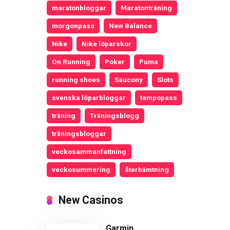
maratonbloggar
Maratonträning
morgonpass
New Balance
Nike
Nike löparskor
On Running
Poker
Puma
running shoes
Saucony
Slots
svenska löparbloggar
tempopass
träning
Träningsblogg
träningsbloggar
veckosammanfattning
veckosummering
återhämtning
New Casinos
Garmin