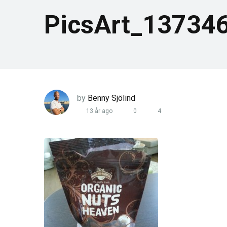
PicsArt_13734
by
Benny Sjölind
13 år ago
0
4