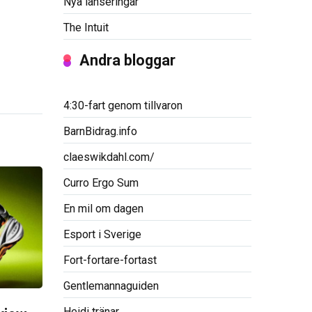
Nya lanseringar
The Intuit
Andra bloggar
4:30-fart genom tillvaron
BarnBidrag.info
claeswikdahl.com/
Curro Ergo Sum
En mil om dagen
Esport i Sverige
Fort-fortare-fortast
Gentlemannaguiden
Heidi tränar