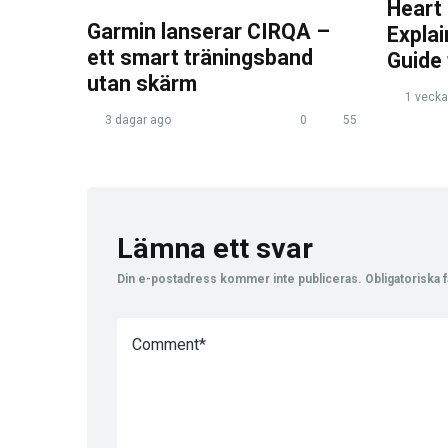
Heart
Garmin lanserar CIRQA –
Expla
ett smart träningsband
Guide
utan skärm
1 vecka
3 dagar ago
0
55
Lämna ett svar
Din e-postadress kommer inte publiceras.
Obligatoriska f