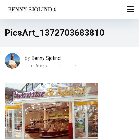
PicsArt_1372703683810
by
Benny Sjölind
13 år ago
0
2