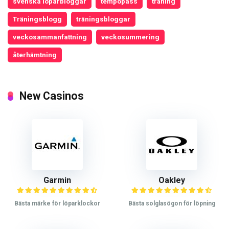
svenska löparbloggar
tempopass
träning
Träningsblogg
träningsbloggar
veckosammanfattning
veckosummering
återhämtning
New Casinos
Garmin
Oakley
Bästa märke för löparklockor
Bästa solglasögon för löpning