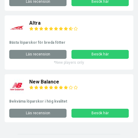
Läs recension
Besök här
Altra
Bästa löparskor för breda fötter
Läs recension
Besök här
*New players only
New Balance
Bekväma löparskor i hög kvalitet
Läs recension
Besök här