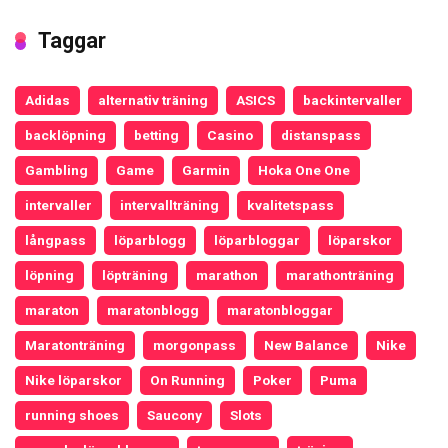
Taggar
Adidas
alternativ träning
ASICS
backintervaller
backlöpning
betting
Casino
distanspass
Gambling
Game
Garmin
Hoka One One
intervaller
intervallträning
kvalitetspass
långpass
löparblogg
löparbloggar
löparskor
löpning
löpträning
marathon
marathonträning
maraton
maratonblogg
maratonbloggar
Maratonträning
morgonpass
New Balance
Nike
Nike löparskor
On Running
Poker
Puma
running shoes
Saucony
Slots