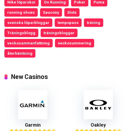
Nike löparskor
On Running
Poker
Puma
running shoes
Saucony
Slots
svenska löparbloggar
tempopass
träning
Träningsblogg
träningsbloggar
veckosammanfattning
veckosummering
återhämtning
New Casinos
Garmin
Oakley