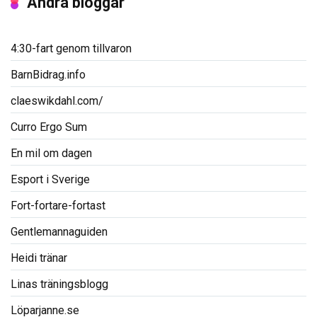
Andra bloggar
4:30-fart genom tillvaron
BarnBidrag.info
claeswikdahl.com/
Curro Ergo Sum
En mil om dagen
Esport i Sverige
Fort-fortare-fortast
Gentlemannaguiden
Heidi tränar
Linas träningsblogg
Löparjanne.se