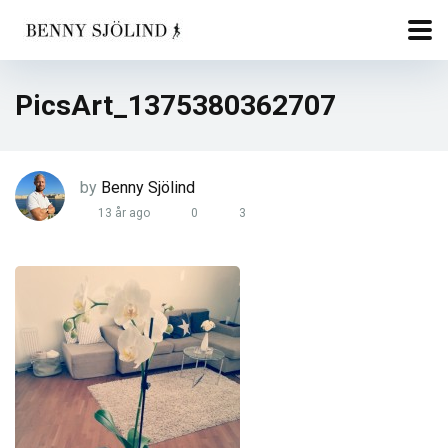
PicsArt_1375380362707
by
Benny Sjölind
13 år ago
0
3