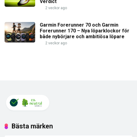
Verdict
2 veckor ago
Garmin Forerunner 70 och Garmin
Forerunner 170 – Nya löparklockor för
både nybörjare och ambitiösa löpare
2 veckor ago
Bästa märken