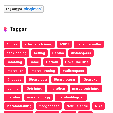
Taggar
Adidas
alternativ träning
ASICS
backintervaller
backlöpning
betting
Casino
distanspass
Gambling
Game
Garmin
Hoka One One
intervaller
intervallträning
kvalitetspass
långpass
löparblogg
löparbloggar
löparskor
löpning
löpträning
marathon
marathonträning
maraton
maratonblogg
maratonbloggar
Maratonträning
morgonpass
New Balance
Nike