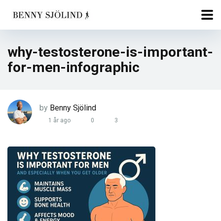
why-testosterone-is-important-
for-men-infographic
by
Benny Sjölind
1 år ago
0
3