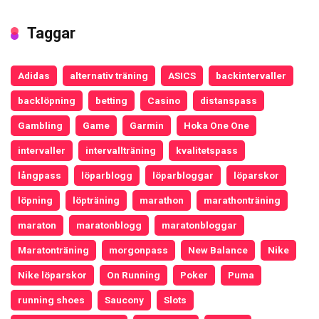
Taggar
Adidas
alternativ träning
ASICS
backintervaller
backlöpning
betting
Casino
distanspass
Gambling
Game
Garmin
Hoka One One
intervaller
intervallträning
kvalitetspass
långpass
löparblogg
löparbloggar
löparskor
löpning
löpträning
marathon
marathonträning
maraton
maratonblogg
maratonbloggar
Maratonträning
morgonpass
New Balance
Nike
Nike löparskor
On Running
Poker
Puma
running shoes
Saucony
Slots