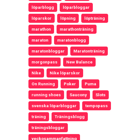
löparblogg
löparbloggar
löparskor
löpning
löpträning
marathon
marathonträning
maraton
maratonblogg
maratonbloggar
Maratonträning
morgonpass
New Balance
Nike
Nike löparskor
On Running
Poker
Puma
running shoes
Saucony
Slots
svenska löparbloggar
tempopass
träning
Träningsblogg
träningsbloggar
veckosammanfattning