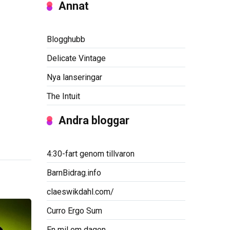
Annat
Blogghubb
Delicate Vintage
Nya lanseringar
The Intuit
Andra bloggar
4:30-fart genom tillvaron
BarnBidrag.info
claeswikdahl.com/
Curro Ergo Sum
En mil om dagen