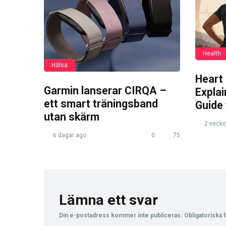
Health
Hälsa
Heart
Garmin lanserar CIRQA –
Expla
ett smart träningsband
Guide
utan skärm
2 vecko
6 dagar ago
0
75
Lämna ett svar
Din e-postadress kommer inte publiceras.
Obligatoriska f