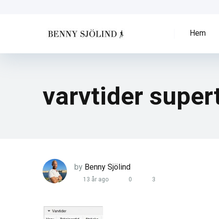
Hem
varvtider super
by
Benny Sjölind
13 år ago
0
3