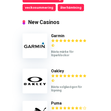
veckosummering
återhämtning
New Casinos
Garmin
Bästa märke för
löparklockor
Oakley
Bästa solglasögon för
löpning
Puma