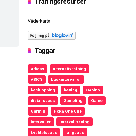
Träningsresurser
Väderkarta
Taggar
Adidas
alternativ träning
ASICS
backintervaller
backlöpning
betting
Casino
distanspass
Gambling
Game
Garmin
Hoka One One
intervaller
intervallträning
kvalitetspass
långpass