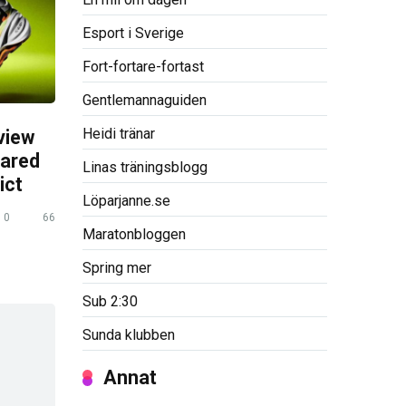
Esport i Sverige
Fort-fortare-fortast
Gentlemannaguiden
Heidi tränar
view
pared
Linas träningsblogg
ict
Löparjanne.se
0
66
Maratonbloggen
Spring mer
Sub 2:30
Sunda klubben
Annat