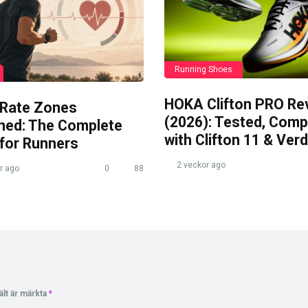
Running Shoes
HOKA Clifton PRO Re
 Rate Zones
(2026): Tested, Com
ined: The Complete
with Clifton 11 & Verd
 for Runners
2 veckor ago
r ago
0
88
ält är märkta
*