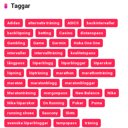
Taggar
Adidas
alternativ träning
ASICS
backintervaller
backlöpning
betting
Casino
distanspass
Gambling
Game
Garmin
Hoka One One
intervaller
intervallträning
kvalitetspass
långpass
löparblogg
löparbloggar
löparskor
löpning
löpträning
marathon
marathonträning
maraton
maratonblogg
maratonbloggar
Maratonträning
morgonpass
New Balance
Nike
Nike löparskor
On Running
Poker
Puma
running shoes
Saucony
Slots
svenska löparbloggar
tempopass
träning