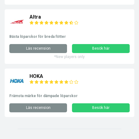
Altra
Bästa löparskor för breda fötter
Läs recension
Besök här
*New players only
HOKA
Främsta märke för dämpade löparskor
Läs recension
Besök här