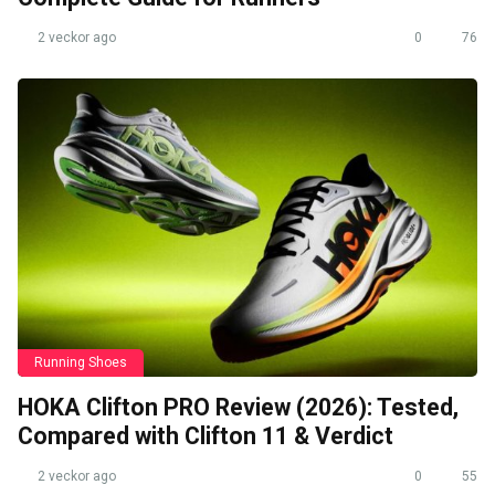
2 veckor ago
0
76
Running Shoes
HOKA Clifton PRO Review (2026): Tested,
Compared with Clifton 11 & Verdict
2 veckor ago
0
55