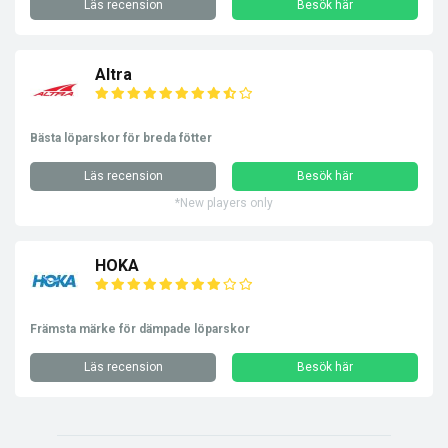
Läs recension
Besök här
Altra
Bästa löparskor för breda fötter
Läs recension
Besök här
*New players only
HOKA
Främsta märke för dämpade löparskor
Läs recension
Besök här