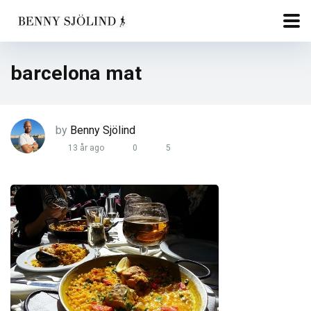
barcelona mat
by
Benny Sjölind
13 år ago
0
5