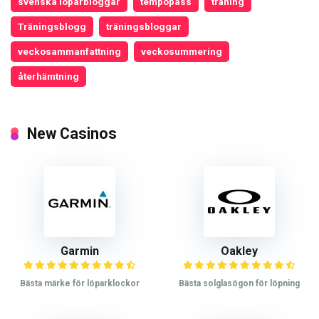
svenska löparbloggar
tempopass
träning
Träningsblogg
träningsbloggar
veckosammanfattning
veckosummering
återhämtning
New Casinos
Garmin
Oakley
Bästa märke för löparklockor
Bästa solglasögon för löpning