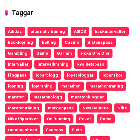
Taggar
Adidas
alternativ träning
ASICS
backintervaller
backlöpning
betting
Casino
distanspass
Gambling
Game
Garmin
Hoka One One
intervaller
intervallträning
kvalitetspass
långpass
löparblogg
löparbloggar
löparskor
löpning
löpträning
marathon
marathonträning
maraton
maratonblogg
maratonbloggar
Maratonträning
morgonpass
New Balance
Nike
Nike löparskor
On Running
Poker
Puma
running shoes
Saucony
Slots