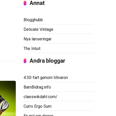
Annat
Blogghubb
Delicate Vintage
Nya lanseringar
The Intuit
Andra bloggar
4:30-fart genom tillvaron
BarnBidrag.info
claeswikdahl.com/
Curro Ergo Sum
En mil om dagen