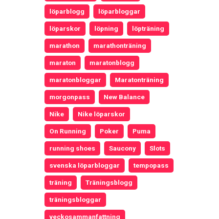
löparblogg
löparbloggar
löparskor
löpning
löpträning
marathon
marathonträning
maraton
maratonblogg
maratonbloggar
Maratonträning
morgonpass
New Balance
Nike
Nike löparskor
On Running
Poker
Puma
running shoes
Saucony
Slots
svenska löparbloggar
tempopass
träning
Träningsblogg
träningsbloggar
veckosammanfattning