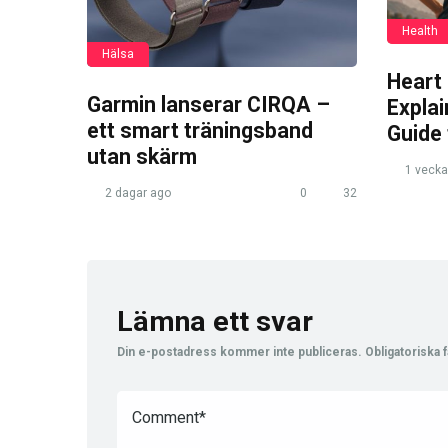
Health
Hälsa
Heart
Garmin lanserar CIRQA –
Expla
ett smart träningsband
Guide
utan skärm
1 vecka
2 dagar ago
0
32
Lämna ett svar
Din e-postadress kommer inte publiceras.
Obligatoriska f