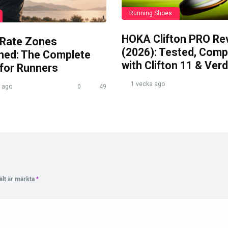
Running Shoes
HOKA Clifton PRO Re
 Rate Zones
(2026): Tested, Com
ined: The Complete
with Clifton 11 & Verd
 for Runners
1 vecka ago
 ago
0
49
ält är märkta
*