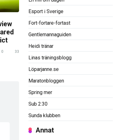
Esport i Sverige
Fort-fortare-fortast
view
pared
Gentlemannaguiden
ict
Heidi tränar
0
33
Linas träningsblogg
Löparjanne.se
Maratonbloggen
Spring mer
Sub 2:30
Sunda klubben
Annat