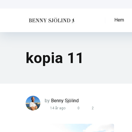
Hem
kopia 11
by
Benny Sjölind
14 år ago
0
2