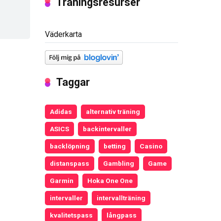
Träningsresurser
Väderkarta
Taggar
Adidas
alternativ träning
ASICS
backintervaller
backlöpning
betting
Casino
distanspass
Gambling
Game
Garmin
Hoka One One
intervaller
intervallträning
kvalitetspass
långpass