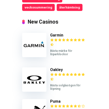
veckosummering
återhämtning
New Casinos
Garmin
Bästa märke för
löparklockor
Oakley
Bästa solglasögon för
löpning
Puma