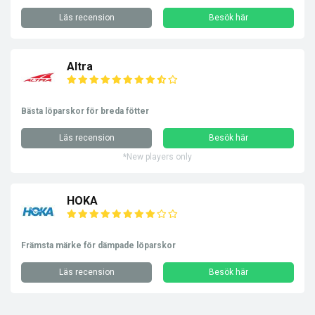
Läs recension
Besök här
Altra
Bästa löparskor för breda fötter
Läs recension
Besök här
*New players only
HOKA
Främsta märke för dämpade löparskor
Läs recension
Besök här