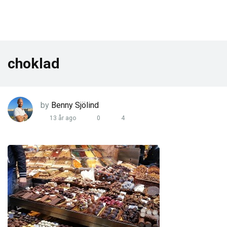
choklad
by
Benny Sjölind
13 år ago
0
4