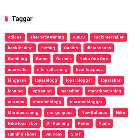
Taggar
Adidas
alternativ träning
ASICS
backintervaller
backlöpning
betting
Casino
distanspass
Gambling
Game
Garmin
Hoka One One
intervaller
intervallträning
kvalitetspass
långpass
löparblogg
löparbloggar
löparskor
löpning
löpträning
marathon
marathonträning
maraton
maratonblogg
maratonbloggar
Maratonträning
morgonpass
New Balance
Nike
Nike löparskor
On Running
Poker
Puma
running shoes
Saucony
Slots