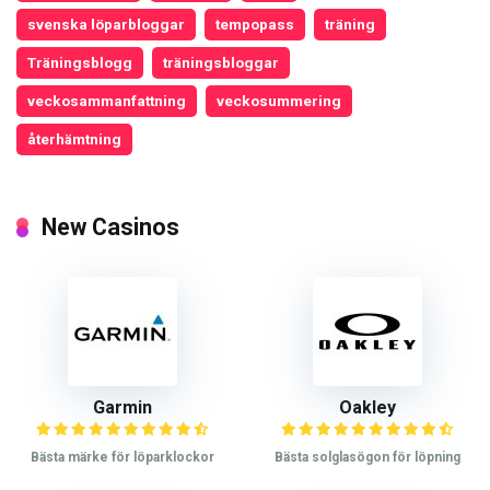
svenska löparbloggar
tempopass
träning
Träningsblogg
träningsbloggar
veckosammanfattning
veckosummering
återhämtning
New Casinos
Garmin
Oakley
Bästa märke för löparklockor
Bästa solglasögon för löpning