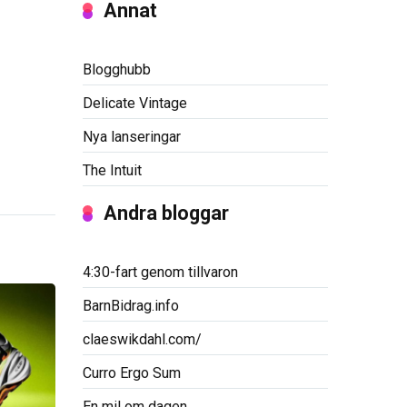
Annat
Blogghubb
Delicate Vintage
Nya lanseringar
The Intuit
Andra bloggar
4:30-fart genom tillvaron
BarnBidrag.info
claeswikdahl.com/
Curro Ergo Sum
En mil om dagen