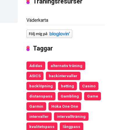
Träningsresurser
Väderkarta
Taggar
Adidas
alternativ träning
ASICS
backintervaller
backlöpning
betting
Casino
distanspass
Gambling
Game
Garmin
Hoka One One
intervaller
intervallträning
kvalitetspass
långpass