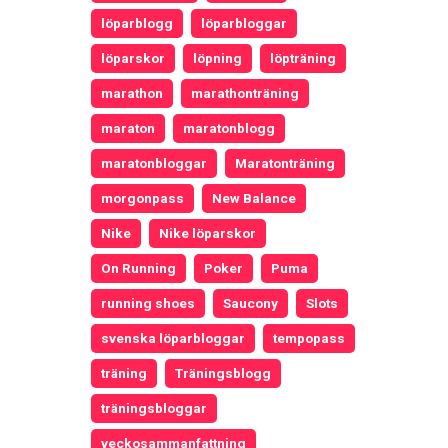
löparblogg
löparbloggar
löparskor
löpning
löpträning
marathon
marathonträning
maraton
maratonblogg
maratonbloggar
Maratonträning
morgonpass
New Balance
Nike
Nike löparskor
On Running
Poker
Puma
running shoes
Saucony
Slots
svenska löparbloggar
tempopass
träning
Träningsblogg
träningsbloggar
veckosammanfattning