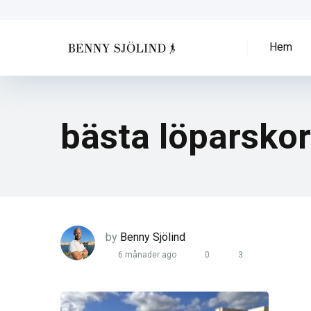
Hem
bästa löparskor
by
Benny Sjölind
6 månader ago
0
3