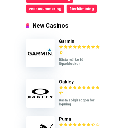
veckosummering
återhämtning
New Casinos
Garmin
Bästa märke för
löparklockor
Oakley
Bästa solglasögon för
löpning
Puma