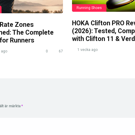
Running Shoes
HOKA Clifton PRO Re
 Rate Zones
(2026): Tested, Com
ined: The Complete
with Clifton 11 & Verd
 for Runners
1 vecka ago
 ago
0
67
ält är märkta
*