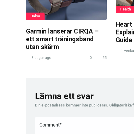
Health
Hälsa
Heart
Garmin lanserar CIRQA –
Expla
ett smart träningsband
Guide
utan skärm
1 vecka
3 dagar ago
0
55
Lämna ett svar
Din e-postadress kommer inte publiceras.
Obligatoriska f