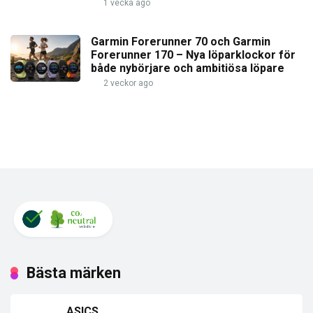
1 vecka ago
Garmin Forerunner 70 och Garmin
Forerunner 170 – Nya löparklockor för
både nybörjare och ambitiösa löpare
2 veckor ago
Bästa märken
ASICS