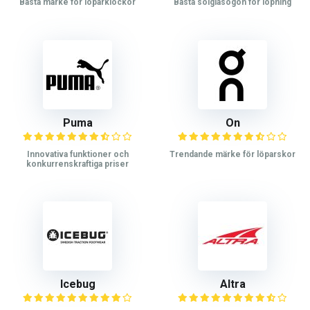
Bästa märke för löparklockor
Bästa solglasögon för löpning
Puma
On
Innovativa funktioner och
Trendande märke för löparskor
konkurrenskraftiga priser
Icebug
Altra