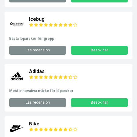
Icebug
Bästa löparskor för grepp
Läs recension
Besök här
Adidas
Mest innovativa märke för löparskor
Läs recension
Besök här
Nike