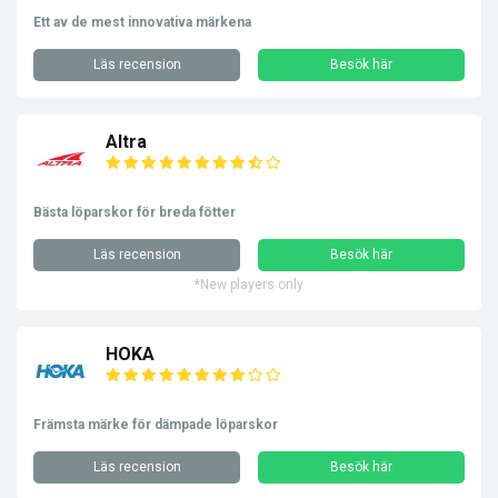
Ett av de mest innovativa märkena
Läs recension
Besök här
Altra
Bästa löparskor för breda fötter
Läs recension
Besök här
*New players only
HOKA
Främsta märke för dämpade löparskor
Läs recension
Besök här