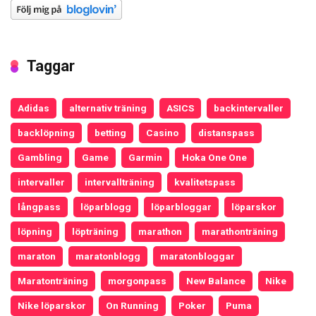
Taggar
Adidas
alternativ träning
ASICS
backintervaller
backlöpning
betting
Casino
distanspass
Gambling
Game
Garmin
Hoka One One
intervaller
intervallträning
kvalitetspass
långpass
löparblogg
löparbloggar
löparskor
löpning
löpträning
marathon
marathonträning
maraton
maratonblogg
maratonbloggar
Maratonträning
morgonpass
New Balance
Nike
Nike löparskor
On Running
Poker
Puma