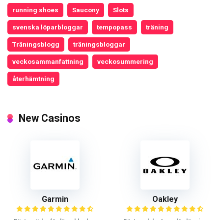
running shoes
Saucony
Slots
svenska löparbloggar
tempopass
träning
Träningsblogg
träningsbloggar
veckosammanfattning
veckosummering
återhämtning
New Casinos
Garmin
Oakley