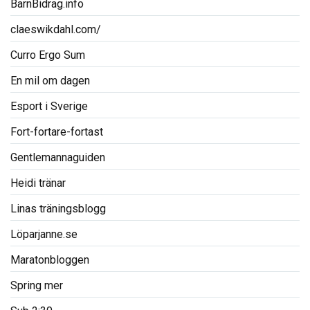
BarnBidrag.info
claeswikdahl.com/
Curro Ergo Sum
En mil om dagen
Esport i Sverige
Fort-fortare-fortast
Gentlemannaguiden
Heidi tränar
Linas träningsblogg
Löparjanne.se
Maratonbloggen
Spring mer