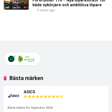
Forerunner 170 – Nya löparklockor för
både nybörjare och ambitiösa löpare
2 veckor ago
Bästa märken
ASICS
Bästa märke för löparskor 2026