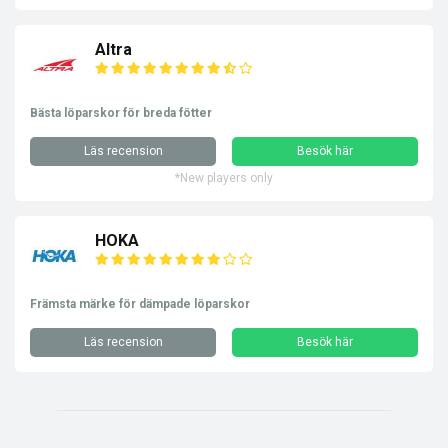
Altra
Bästa löparskor för breda fötter
Läs recension
Besök här
*New players only
HOKA
Främsta märke för dämpade löparskor
Läs recension
Besök här