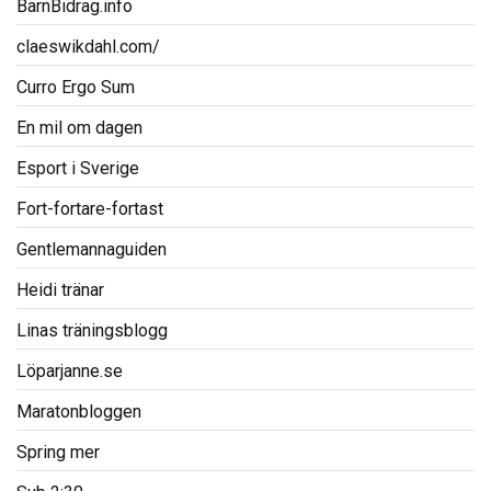
BarnBidrag.info
claeswikdahl.com/
Curro Ergo Sum
En mil om dagen
Esport i Sverige
Fort-fortare-fortast
Gentlemannaguiden
Heidi tränar
Linas träningsblogg
Löparjanne.se
Maratonbloggen
Spring mer