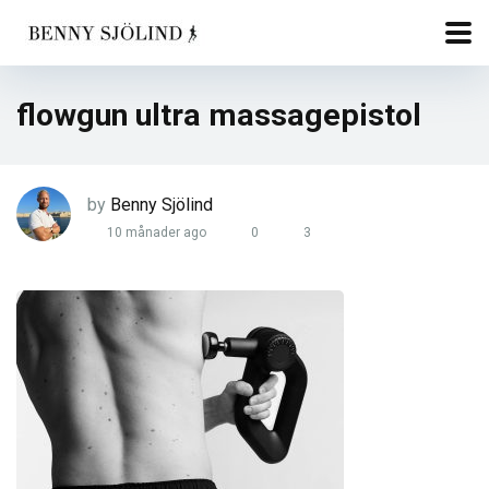
flowgun ultra massagepistol
by
Benny Sjölind
10 månader ago
0
3