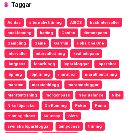
Taggar
Adidas
alternativ träning
ASICS
backintervaller
backlöpning
betting
Casino
distanspass
Gambling
Game
Garmin
Hoka One One
intervaller
intervallträning
kvalitetspass
långpass
löparblogg
löparbloggar
löparskor
löpning
löpträning
marathon
marathonträning
maraton
maratonblogg
maratonbloggar
Maratonträning
morgonpass
New Balance
Nike
Nike löparskor
On Running
Poker
Puma
running shoes
Saucony
Slots
svenska löparbloggar
tempopass
träning