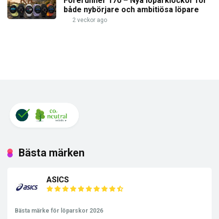
Forerunner 170 – Nya löparklockor för
både nybörjare och ambitiösa löpare
2 veckor ago
Bästa märken
ASICS
Bästa märke för löparskor 2026