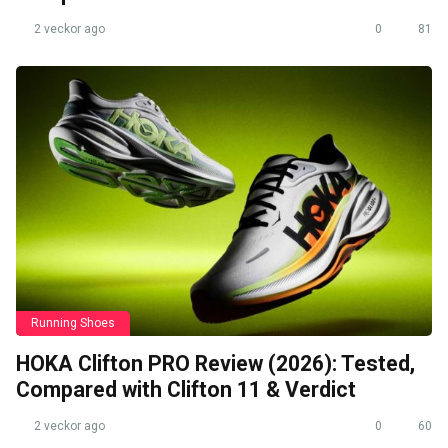
2 veckor ago
0
81
Running Shoes
HOKA Clifton PRO Review (2026): Tested,
Compared with Clifton 11 & Verdict
2 veckor ago
0
60