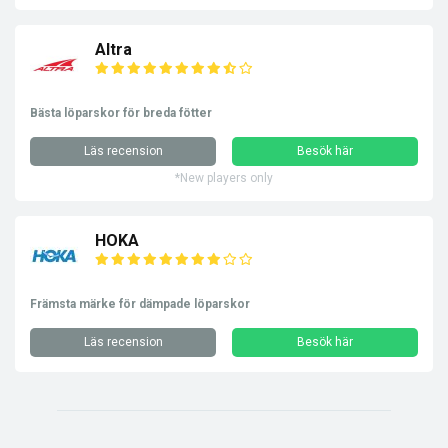
Altra
Bästa löparskor för breda fötter
Läs recension
Besök här
*New players only
HOKA
Främsta märke för dämpade löparskor
Läs recension
Besök här