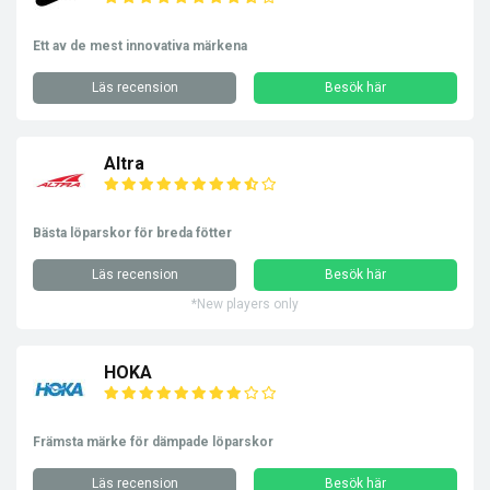
Ett av de mest innovativa märkena
Läs recension
Besök här
Altra
Bästa löparskor för breda fötter
Läs recension
Besök här
*New players only
HOKA
Främsta märke för dämpade löparskor
Läs recension
Besök här