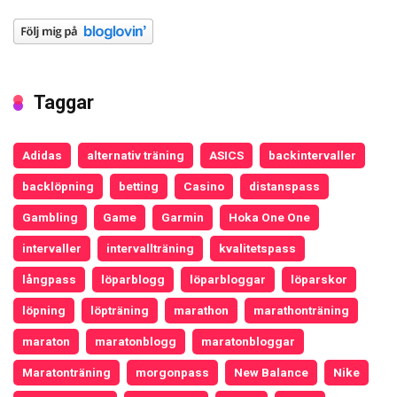
Taggar
Adidas
alternativ träning
ASICS
backintervaller
backlöpning
betting
Casino
distanspass
Gambling
Game
Garmin
Hoka One One
intervaller
intervallträning
kvalitetspass
långpass
löparblogg
löparbloggar
löparskor
löpning
löpträning
marathon
marathonträning
maraton
maratonblogg
maratonbloggar
Maratonträning
morgonpass
New Balance
Nike