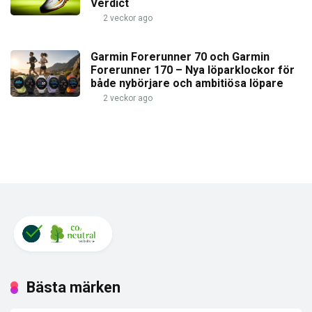
Verdict
2 veckor ago
Garmin Forerunner 70 och Garmin
Forerunner 170 – Nya löparklockor för
både nybörjare och ambitiösa löpare
2 veckor ago
Bästa märken