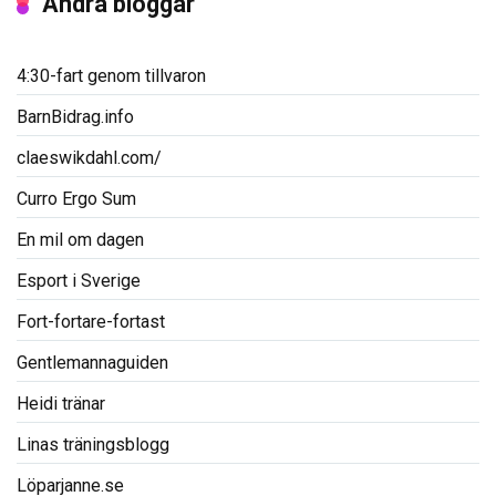
Andra bloggar
4:30-fart genom tillvaron
BarnBidrag.info
claeswikdahl.com/
Curro Ergo Sum
En mil om dagen
Esport i Sverige
Fort-fortare-fortast
Gentlemannaguiden
Heidi tränar
Linas träningsblogg
Löparjanne.se