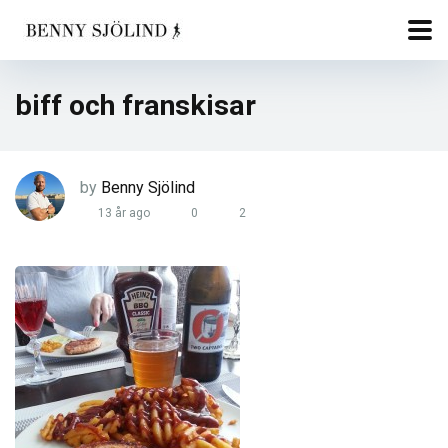
biff och franskisar
by
Benny Sjölind
13 år ago
0
2