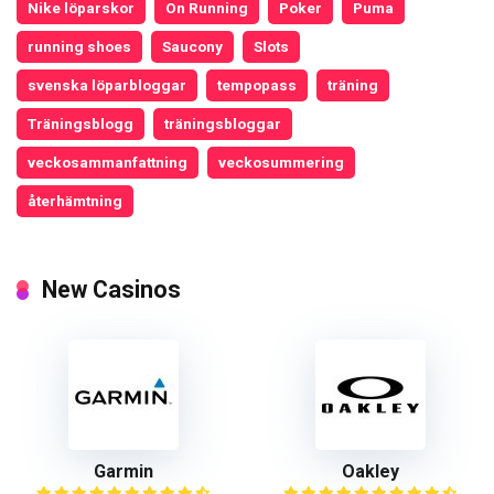
Nike löparskor
On Running
Poker
Puma
running shoes
Saucony
Slots
svenska löparbloggar
tempopass
träning
Träningsblogg
träningsbloggar
veckosammanfattning
veckosummering
återhämtning
New Casinos
Garmin
Oakley