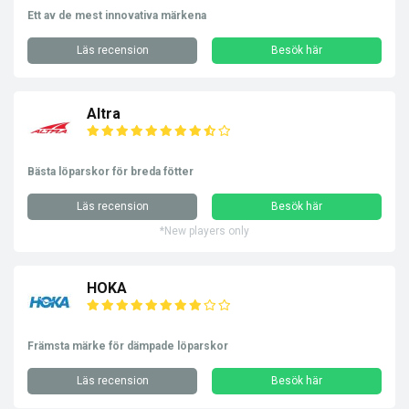
Ett av de mest innovativa märkena
Läs recension
Besök här
Altra
Bästa löparskor för breda fötter
Läs recension
Besök här
*New players only
HOKA
Främsta märke för dämpade löparskor
Läs recension
Besök här