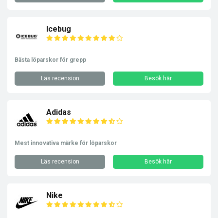
Icebug
Bästa löparskor för grepp
Läs recension
Besök här
Adidas
Mest innovativa märke för löparskor
Läs recension
Besök här
Nike