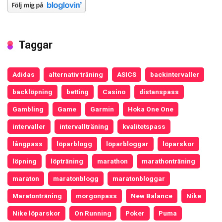
Taggar
Adidas
alternativ träning
ASICS
backintervaller
backlöpning
betting
Casino
distanspass
Gambling
Game
Garmin
Hoka One One
intervaller
intervallträning
kvalitetspass
långpass
löparblogg
löparbloggar
löparskor
löpning
löpträning
marathon
marathonträning
maraton
maratonblogg
maratonbloggar
Maratonträning
morgonpass
New Balance
Nike
Nike löparskor
On Running
Poker
Puma