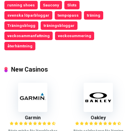
running shoes
Saucony
Slots
svenska löparbloggar
tempopass
träning
Träningsblogg
träningsbloggar
veckosammanfattning
veckosummering
återhämtning
New Casinos
Garmin
Oakley
Bästa märke för löparklockor
Bästa solglasögon för löpning