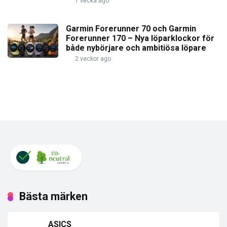
1 vecka ago
Garmin Forerunner 70 och Garmin
Forerunner 170 – Nya löparklockor för
både nybörjare och ambitiösa löpare
2 veckor ago
Bästa märken
ASICS