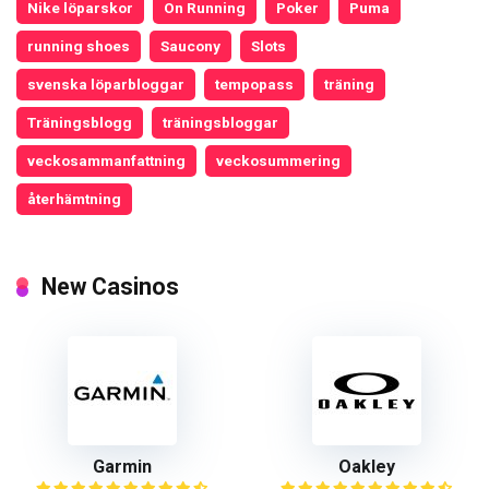
Nike löparskor
On Running
Poker
Puma
running shoes
Saucony
Slots
svenska löparbloggar
tempopass
träning
Träningsblogg
träningsbloggar
veckosammanfattning
veckosummering
återhämtning
New Casinos
Garmin
Oakley