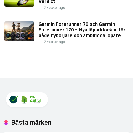
Verdict
2 veckor ago
Garmin Forerunner 70 och Garmin
Forerunner 170 – Nya löparklockor för
både nybörjare och ambitiösa löpare
2 veckor ago
Bästa märken