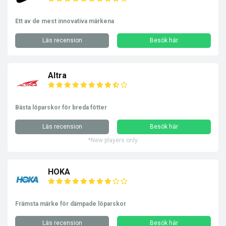
Ett av de mest innovativa märkena
Läs recension
Besök här
Altra
Bästa löparskor för breda fötter
Läs recension
Besök här
*New players only
HOKA
Främsta märke för dämpade löparskor
Läs recension
Besök här