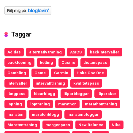
Taggar
Adidas
alternativ träning
ASICS
backintervaller
backlöpning
betting
Casino
distanspass
Gambling
Game
Garmin
Hoka One One
intervaller
intervallträning
kvalitetspass
långpass
löparblogg
löparbloggar
löparskor
löpning
löpträning
marathon
marathonträning
maraton
maratonblogg
maratonbloggar
Maratonträning
morgonpass
New Balance
Nike