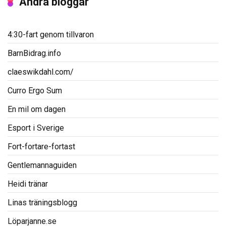
Andra bloggar
4:30-fart genom tillvaron
BarnBidrag.info
claeswikdahl.com/
Curro Ergo Sum
En mil om dagen
Esport i Sverige
Fort-fortare-fortast
Gentlemannaguiden
Heidi tränar
Linas träningsblogg
Löparjanne.se