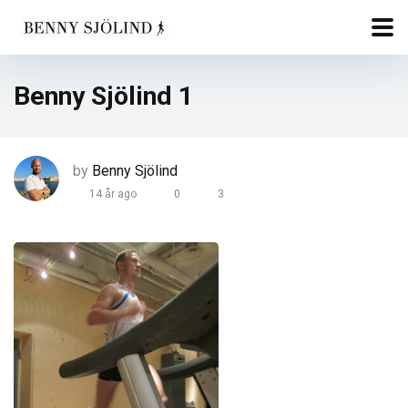
Benny Sjölind 1
by
Benny Sjölind
14 år ago
0
3