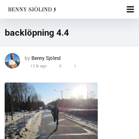
backlöpning 4.4
by
Benny Sjölind
13 år ago
0
1