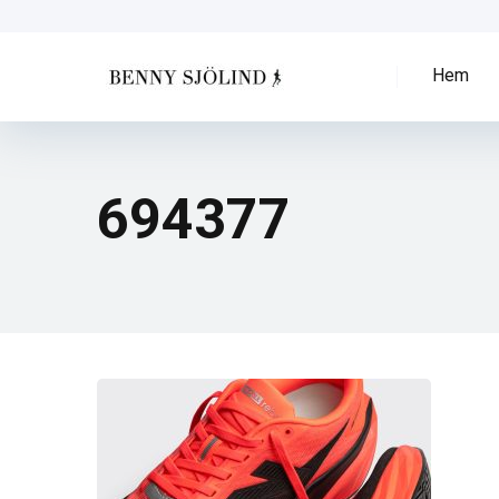
Hem
694377