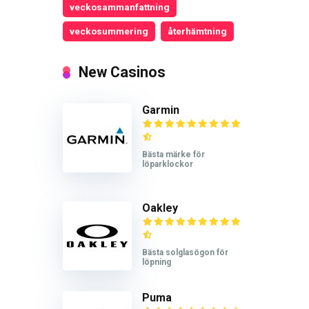
veckosammanfattning
veckosummering
återhämtning
New Casinos
Garmin
Bästa märke för
löparklockor
Oakley
Bästa solglasögon för
löpning
Puma