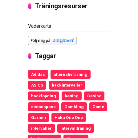
Träningsresurser
Väderkarta
Taggar
Adidas
alternativ träning
ASICS
backintervaller
backlöpning
betting
Casino
distanspass
Gambling
Game
Garmin
Hoka One One
intervaller
intervallträning