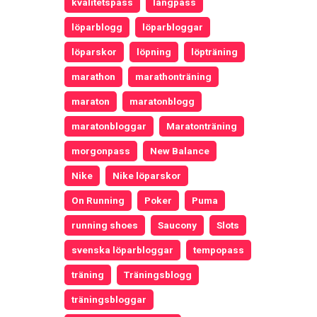
kvalitetspass
långpass
löparblogg
löparbloggar
löparskor
löpning
löpträning
marathon
marathonträning
maraton
maratonblogg
maratonbloggar
Maratonträning
morgonpass
New Balance
Nike
Nike löparskor
On Running
Poker
Puma
running shoes
Saucony
Slots
svenska löparbloggar
tempopass
träning
Träningsblogg
träningsbloggar