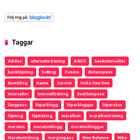
Taggar
Adidas
alternativ träning
ASICS
backintervaller
backlöpning
betting
Casino
distanspass
Gambling
Game
Garmin
Hoka One One
intervaller
intervallträning
kvalitetspass
långpass
löparblogg
löparbloggar
löparskor
löpning
löpträning
marathon
marathonträning
maraton
maratonblogg
maratonbloggar
Maratonträning
morgonpass
New Balance
Nike