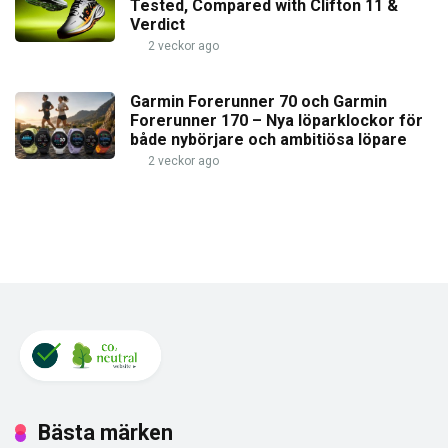
Tested, Compared with Clifton 11 &
Verdict
2 veckor ago
Garmin Forerunner 70 och Garmin
Forerunner 170 – Nya löparklockor för
både nybörjare och ambitiösa löpare
2 veckor ago
Bästa märken