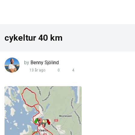
cykeltur 40 km
by
Benny Sjölind
13 år ago
0
4