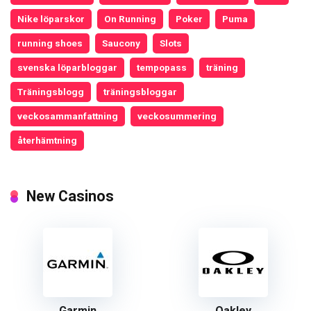
Nike löparskor
On Running
Poker
Puma
running shoes
Saucony
Slots
svenska löparbloggar
tempopass
träning
Träningsblogg
träningsbloggar
veckosammanfattning
veckosummering
återhämtning
New Casinos
Garmin
Oakley