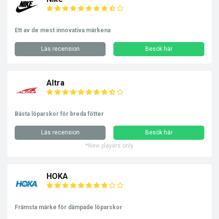
Ett av de mest innovativa märkena
Läs recension
Besök här
Altra
Bästa löparskor för breda fötter
Läs recension
Besök här
*New players only
HOKA
Främsta märke för dämpade löparskor