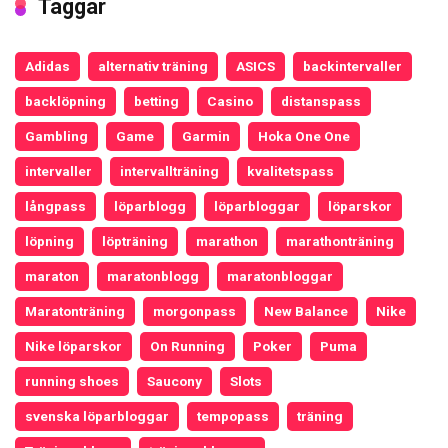
Taggar
Adidas
alternativ träning
ASICS
backintervaller
backlöpning
betting
Casino
distanspass
Gambling
Game
Garmin
Hoka One One
intervaller
intervallträning
kvalitetspass
långpass
löparblogg
löparbloggar
löparskor
löpning
löpträning
marathon
marathonträning
maraton
maratonblogg
maratonbloggar
Maratonträning
morgonpass
New Balance
Nike
Nike löparskor
On Running
Poker
Puma
running shoes
Saucony
Slots
svenska löparbloggar
tempopass
träning