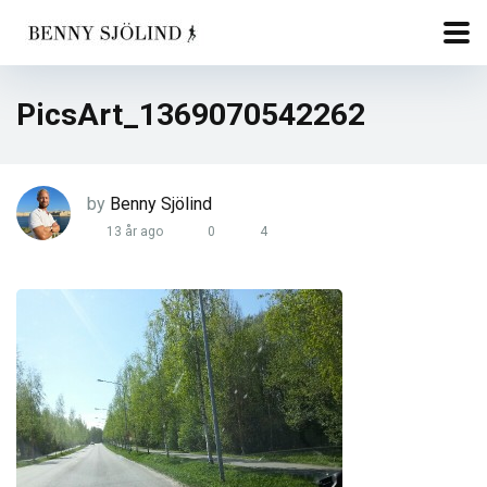
PicsArt_1369070542262
by
Benny Sjölind
13 år ago
0
4