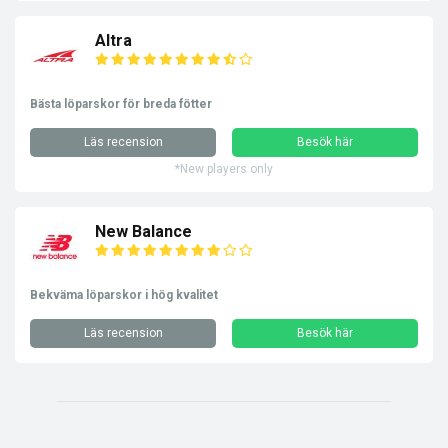
Altra
Bästa löparskor för breda fötter
Läs recension
Besök här
*New players only
New Balance
Bekväma löparskor i hög kvalitet
Läs recension
Besök här