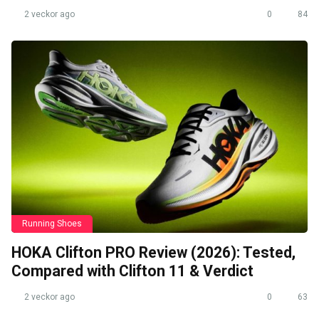
2 veckor ago
0
84
Running Shoes
HOKA Clifton PRO Review (2026): Tested,
Compared with Clifton 11 & Verdict
2 veckor ago
0
63