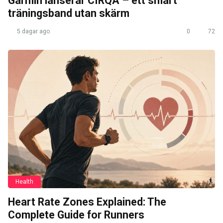
Garmin lanserar CIRQA – ett smart
träningsband utan skärm
5 dagar ago
0
72
Health
Heart Rate Zones Explained: The
Complete Guide for Runners