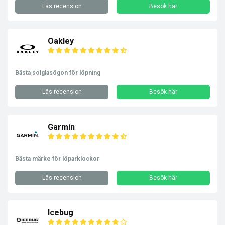
Läs recension
Besök här
Oakley
Bästa solglasögon för löpning
Läs recension
Besök här
Garmin
Bästa märke för löparklockor
Läs recension
Besök här
Icebug