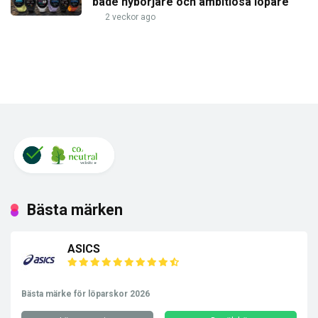
både nybörjare och ambitiösa löpare
2 veckor ago
Bästa märken
ASICS
Bästa märke för löparskor 2026