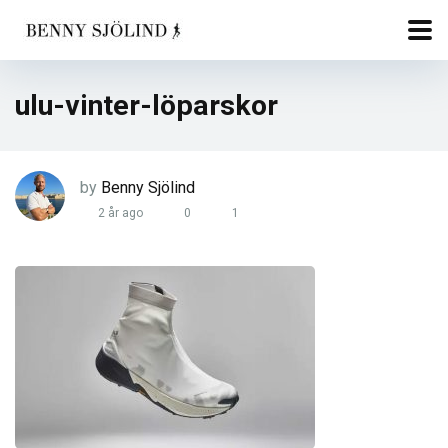
ulu-vinter-löparskor
by
Benny Sjölind
2 år ago
0
1