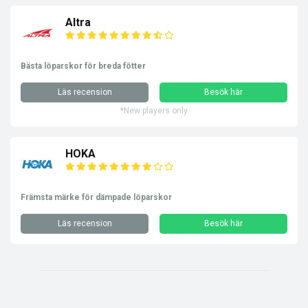
Altra
Bästa löparskor för breda fötter
Läs recension
Besök här
*New players only
HOKA
Främsta märke för dämpade löparskor
Läs recension
Besök här