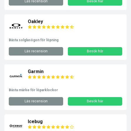
Läs recension
Besök här
Oakley
Bästa solglasögon för löpning
Läs recension
Besök här
Garmin
Bästa märke för löparklockor
Läs recension
Besök här
Icebug