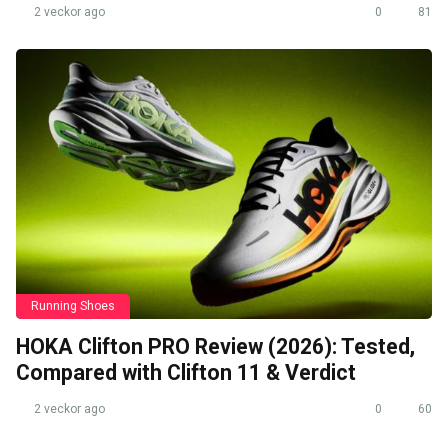
2 veckor ago
0
81
Running Shoes
HOKA Clifton PRO Review (2026): Tested,
Compared with Clifton 11 & Verdict
2 veckor ago
0
60