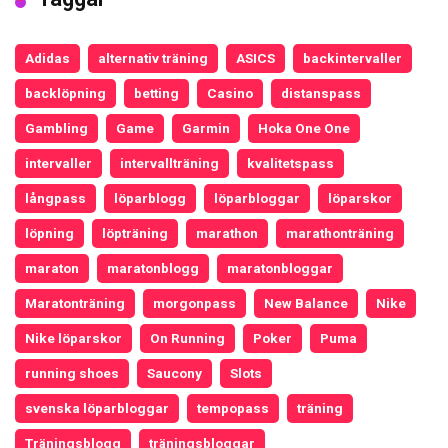
Adidas
alternativ träning
ASICS
backintervaller
backlöpning
betting
Casino
distanspass
Gambling
Game
Garmin
Hoka One One
intervaller
intervallträning
kvalitetspass
långpass
löparblogg
löparbloggar
löparskor
löpning
löpträning
marathon
marathonträning
maraton
maratonblogg
maratonbloggar
Maratonträning
morgonpass
New Balance
Nike
Nike löparskor
On Running
Poker
Puma
running shoes
Saucony
Slots
svenska löparbloggar
tempopass
träning
Träningsblogg
träningsbloggar