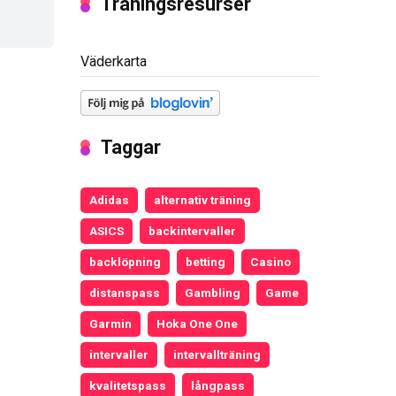
Träningsresurser
Väderkarta
Taggar
Adidas
alternativ träning
ASICS
backintervaller
backlöpning
betting
Casino
distanspass
Gambling
Game
Garmin
Hoka One One
intervaller
intervallträning
kvalitetspass
långpass