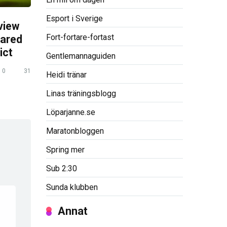
Esport i Sverige
view
Fort-fortare-fortast
pared
ict
Gentlemannaguiden
0
31
Heidi tränar
Linas träningsblogg
Löparjanne.se
Maratonbloggen
Spring mer
Sub 2:30
Sunda klubben
Annat