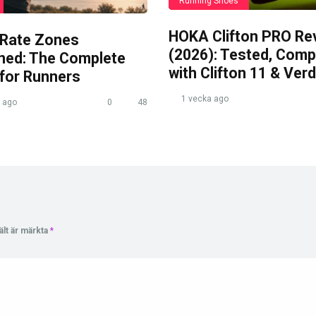
Running Shoes
HOKA Clifton PRO Re
 Rate Zones
(2026): Tested, Com
ined: The Complete
with Clifton 11 & Verd
 for Runners
1 vecka ago
 ago
0
48
ält är märkta
*