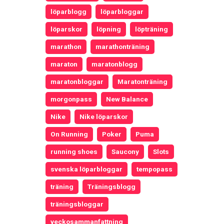
löparblogg
löparbloggar
löparskor
löpning
löpträning
marathon
marathonträning
maraton
maratonblogg
maratonbloggar
Maratonträning
morgonpass
New Balance
Nike
Nike löparskor
On Running
Poker
Puma
running shoes
Saucony
Slots
svenska löparbloggar
tempopass
träning
Träningsblogg
träningsbloggar
veckosammanfattning