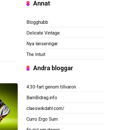
Annat
Blogghubb
Delicate Vintage
Nya lanseringar
The Intuit
Andra bloggar
4:30-fart genom tillvaron
BarnBidrag.info
claeswikdahl.com/
Curro Ergo Sum
En mil om dagen