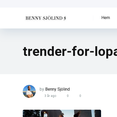
Hem
trender-for-lop
by
Benny Sjölind
3 år ago
0
0