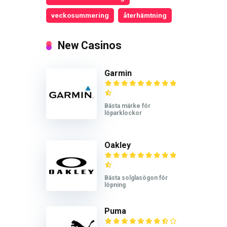
veckosummering
återhämtning
New Casinos
Garmin
Bästa märke för
löparklockor
Oakley
Bästa solglasögon för
löpning
Puma