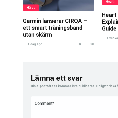
Health
Hälsa
Heart
Garmin lanserar CIRQA –
Expla
ett smart träningsband
Guide
utan skärm
1 vecka
1 dag ago
0
30
Lämna ett svar
Din e-postadress kommer inte publiceras.
Obligatoriska f