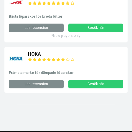
Bästa löparskor för breda fötter
Läs recension
Besök här
*New players only
HOKA
Främsta märke för dämpade löparskor
Läs recension
Besök här