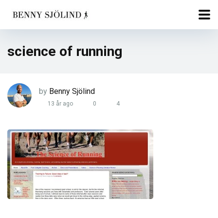
science of running
by
Benny Sjölind
13 år ago
0
4