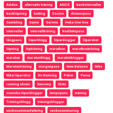
Adidas
alternativ träning
ASICS
backintervaller
backlöpning
betting
Casino
distanspass
Gambling
Game
Garmin
Hoka One One
intervaller
intervallträning
kvalitetspass
långpass
löparblogg
löparbloggar
löparskor
löpning
löpträning
marathon
marathonträning
maraton
maratonblogg
maratonbloggar
Maratonträning
morgonpass
New Balance
Nike
Nike löparskor
On Running
Poker
Puma
running shoes
Saucony
Slots
svenska löparbloggar
tempopass
träning
Träningsblogg
träningsbloggar
veckosammanfattning
veckosummering