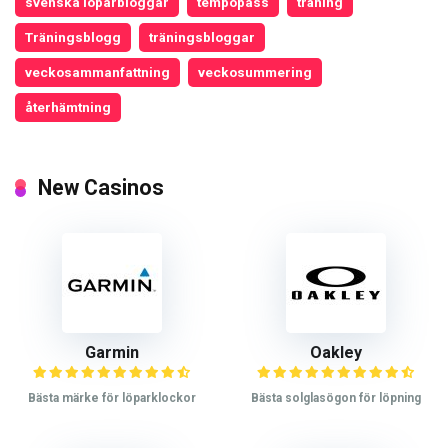
svenska löparbloggar
tempopass
träning
Träningsblogg
träningsbloggar
veckosammanfattning
veckosummering
återhämtning
New Casinos
Garmin
Oakley
Bästa märke för löparklockor
Bästa solglasögon för löpning