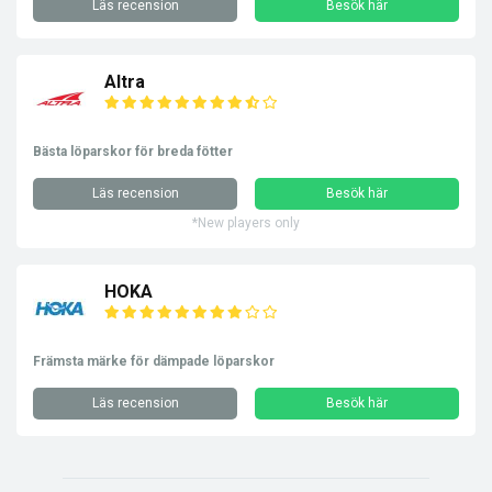
Läs recension
Besök här
Altra
Bästa löparskor för breda fötter
Läs recension
Besök här
*New players only
HOKA
Främsta märke för dämpade löparskor
Läs recension
Besök här