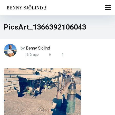
PicsArt_1366392106043
by
Benny Sjölind
13 år ago
0
4