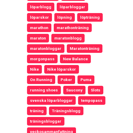
löparblogg
löparbloggar
löparskor
löpning
löpträning
marathon
marathonträning
maraton
maratonblogg
maratonbloggar
Maratonträning
morgonpass
New Balance
Nike
Nike löparskor
On Running
Poker
Puma
running shoes
Saucony
Slots
svenska löparbloggar
tempopass
träning
Träningsblogg
träningsbloggar
veckosammanfattning