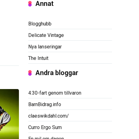
Annat
Blogghubb
Delicate Vintage
Nya lanseringar
The Intuit
Andra bloggar
4:30-fart genom tillvaron
BarnBidrag.info
claeswikdahl.com/
Curro Ergo Sum
En mil om dagen