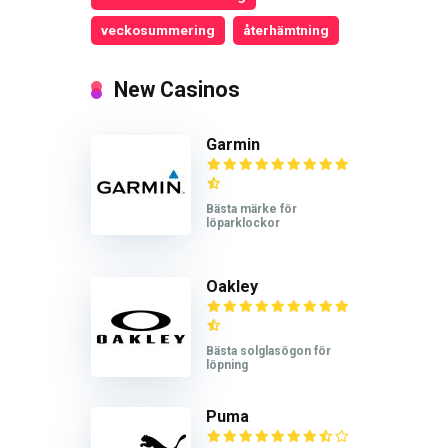
veckosummering
återhämtning
New Casinos
Garmin
Bästa märke för
löparklockor
Oakley
Bästa solglasögon för
löpning
Puma