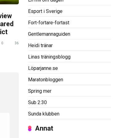
Esport i Sverige
view
Fort-fortare-fortast
pared
ict
Gentlemannaguiden
0
36
Heidi tränar
Linas träningsblogg
Löparjanne.se
Maratonbloggen
Spring mer
Sub 2:30
Sunda klubben
Annat