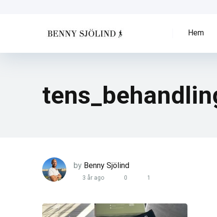
Hem
tens_behandlin
by
Benny Sjölind
3 år ago
0
1