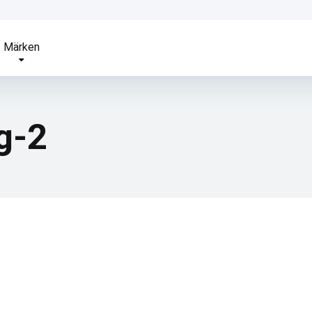
Märken
g-2