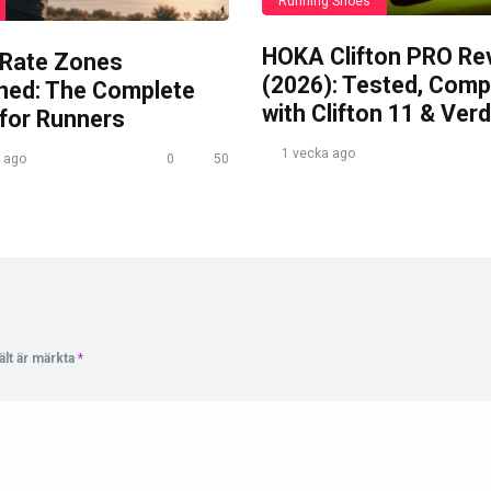
Running Shoes
HOKA Clifton PRO Re
 Rate Zones
(2026): Tested, Com
ined: The Complete
with Clifton 11 & Verd
 for Runners
1 vecka ago
 ago
0
50
ält är märkta
*