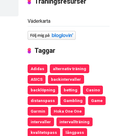
Träningsresurser
Väderkarta
Taggar
Adidas
alternativ träning
ASICS
backintervaller
backlöpning
betting
Casino
distanspass
Gambling
Game
Garmin
Hoka One One
intervaller
intervallträning
kvalitetspass
långpass