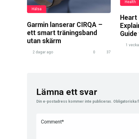
Health
Hälsa
Heart
Garmin lanserar CIRQA –
Expla
ett smart träningsband
Guide
utan skärm
1 vecka
2 dagar ago
0
37
Lämna ett svar
Din e-postadress kommer inte publiceras.
Obligatoriska f