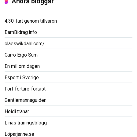
Andra bloggar
4:30-fart genom tillvaron
BarnBidrag.info
claeswikdahl.com/
Curro Ergo Sum
En mil om dagen
Esport i Sverige
Fort-fortare-fortast
Gentlemannaguiden
Heidi tränar
Linas träningsblogg
Löparjanne.se