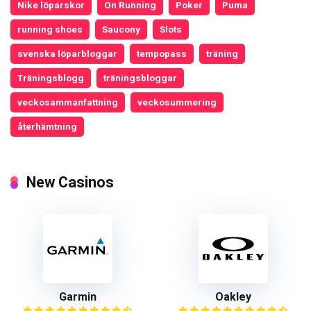
Nike löparskor
On Running
Poker
Puma
running shoes
Saucony
Slots
svenska löparbloggar
tempopass
träning
Träningsblogg
träningsbloggar
veckosammanfattning
veckosummering
återhämtning
New Casinos
Garmin
Oakley