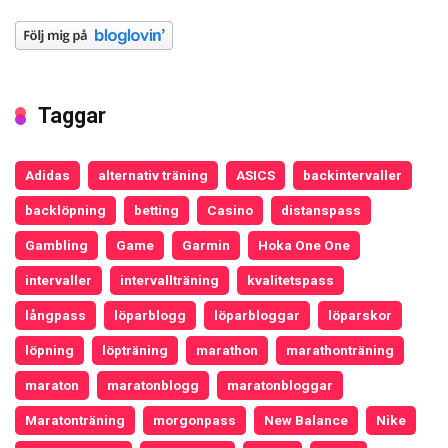
Taggar
Adidas
alternativ träning
ASICS
backintervaller
backlöpning
betting
Casino
distanspass
Gambling
Game
Garmin
Hoka One One
intervaller
intervallträning
kvalitetspass
långpass
löparblogg
löparbloggar
löparskor
löpning
löpträning
marathon
marathonträning
maraton
maratonblogg
maratonbloggar
Maratonträning
morgonpass
New Balance
Nike