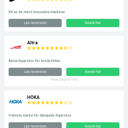
Ett av de mest innovativa märkena
Läs recension
Besök här
Altra
Bästa löparskor för breda fötter
Läs recension
Besök här
*New players only
HOKA
Främsta märke för dämpade löparskor
Läs recension
Besök här