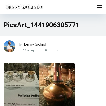
PicsArt_1441906305771
by
Benny Sjölind
11 år ago
0
5